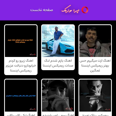
صفحه نخست
اهنگ ازت میگیرم حس
اهنگ بازم شدم لنگ
اهنگ زیرو رو کردم
بهتر ریمیکس اینستا
صدات ریمیکس اینستا
خیابونارو دنبالت عزیزم
غمگین
ریمیکس اینستا
ریمیکس پلک نمیزد
اهنگ سمی لون شنیدم
اهنگ ترکی الان یالان