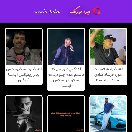
صفحه نخست
اهنگ یادته قسمت
اهنگ پیشرو من که
اهنگ ازت میگیرم حس
هورد فرشاد مرادی
داشتم همه چیو درست
بهتر ریمیکس اینستا
ریمیکس اینستا
میکردم ریمیکس
غمگین
اینستا