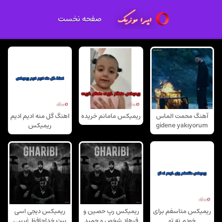
صفحه نخست
آهنگ محمت الماس
ریمیکس مامانم خریده
اهنگ گل منه ادیم ادیم
gidene yakıyorum
ریمیکس
ریمیکس متاسفم برای
ریمیکس رپ حصین و
ریمیکس دیجی اسی
خودم نه تو
فرهاد شخص و حمید
بیت خداحافظ غریبی