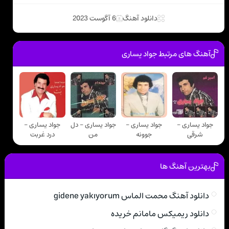
دانلود آهنگ
6 آگوست 2023
آهنگ های مرتبط جواد يساری
جواد يساری -
جواد يساری -
جواد يساری - دل
جواد يساری -
شرقی
جوونه
من
درد غربت
بهترین آهنگ ها
دانلود آهنگ محمت الماس gidene yakıyorum
دانلود ریمیکس مامانم خریده