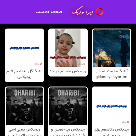
صفحه نخست
آهنگ محمت الماس
ریمیکس مامانم خریده
اهنگ گل منه ادیم ادیم
gidene yakıyorum
ریمیکس
ریمیکس متاسفم برای
ریمیکس رپ حصین و
ریمیکس دیجی اسی
خودم نه تو
فرهاد شخص و حمید
بیت خداحافظ غریبی