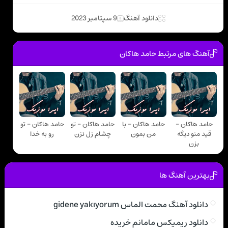
دانلود آهنگ
9 سپتامبر 2023
آهنگ های مرتبط حامد هاکان
حامد هاکان -
حامد هاکان - با
حامد هاکان - تو
حامد هاکان - تو
قید منو دیگه
من بمون
چشام زل نزن
رو به خدا
بزن
بهترین آهنگ ها
دانلود آهنگ محمت الماس gidene yakıyorum
دانلود ریمیکس مامانم خریده