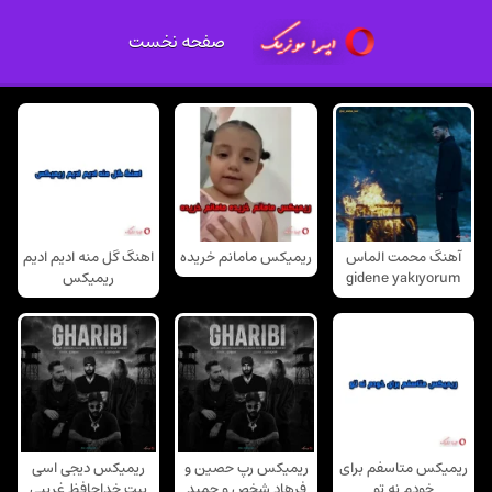
صفحه نخست
آهنگ محمت الماس
ریمیکس مامانم خریده
اهنگ گل منه ادیم ادیم
gidene yakıyorum
ریمیکس
ریمیکس متاسفم برای
ریمیکس رپ حصین و
ریمیکس دیجی اسی
خودم نه تو
فرهاد شخص و حمید
بیت خداحافظ غریبی