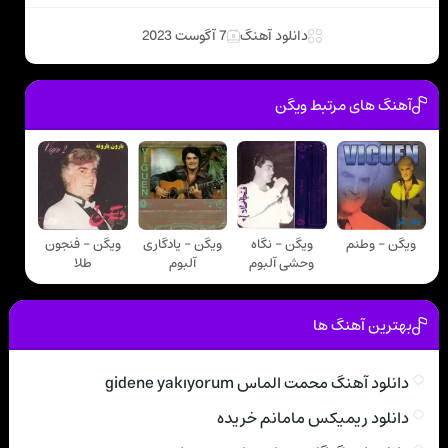
دانلود آهنگ
7 آگوست 2023
آهنگ های مرتبط ویگن
ویگن - وطنم
ویگن - نگاه
ویگن - یادگاری
ویگن - فنجون
وحشی آلبوم
آلبوم
طلا
بهترین آهنگ ها
دانلود آهنگ محمت الماس gidene yakıyorum
دانلود ریمیکس مامانم خریده