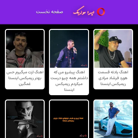
صفحه نخست
اهنگ یادته قسمت
اهنگ پیشرو من که
اهنگ ازت میگیرم حس
هورد فرشاد مرادی
داشتم همه چیو درست
بهتر ریمیکس اینستا
ریمیکس اینستا
میکردم ریمیکس
غمگین
اینستا