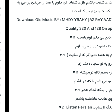
عادت عاشقت باشم راز عاشقانه ای دارم با صدای مهدی یراحی به
ر
تکست و بهترین کیفیت ♪
Download Old Music BY : MHDY YRAHY | AZ RVY AA
ج
Quality 320 And 128 On o
 دنیایی دلم اونجاست ♬♥
د
عبه‌‌مو دور تو می‌سازم
ه همه دنیا(ترانه از سایت ) ♬♥
ر
 رو به تو سجاده بندازم
ز حسم تازه تر میشه ♬♥
ر
تو می شم بلکه دریاشم
رم از اینکه تمام عمر ♬♥
ب
روی عادت عاشقت باشم
یت Listen Persian ♬♥