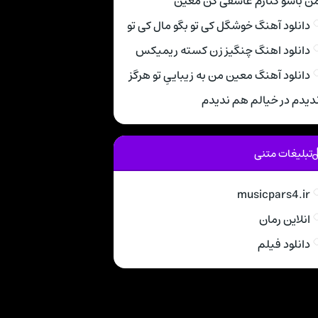
ن باشو کنارم عاشقی کن معین
دانلود آهنگ خوشگل کی تو بگو مال کی تو
دانلود اهنگ چنگیز زن کسته ریمیکس
دانلود آهنگ معین من به زیباییِ تو هرگز
دیدم در خیالم هم ندیدم
تبلیغات متنی
musicpars4.ir
انلاین رمان
دانلود فیلم