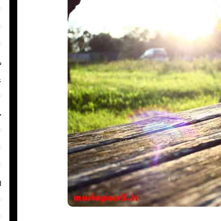
ش
غ
خ
ا