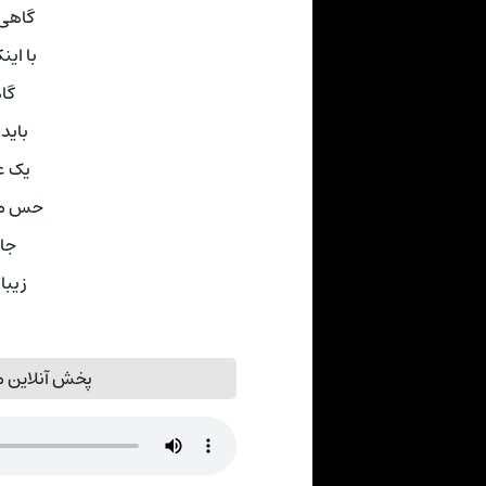
گاهی
با ای
گا
باید
یک ع
حس می 
جای
زیبا
پخش آنلاین م