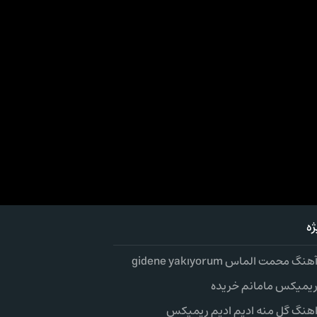
ه
گ محمت الماس gidene yakıyorum
 ریمیکس مامانم خریده
 اهنگ گل منه ادیم ادیم ریمیکس