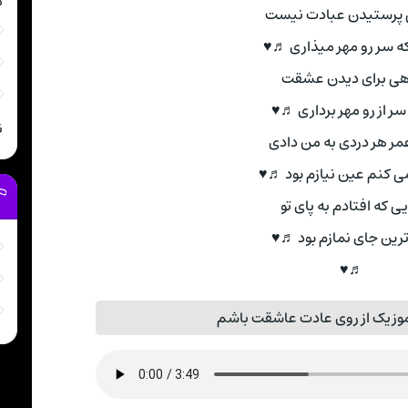
م
 پرستیدن عبادت نیست
نکه سر رو مهر میذاری ♬♥
هی برای دیدن عشقت
 سر از رو مهر برداری ♬♥
ن
مر هر دردی به من دادی
کنم عین نیازم بود ♬♥
ی که افتادم به پای تو
ترین جای نمازم بود ♬♥
♬♥
وزیک از روی عادت عاشقت باشم