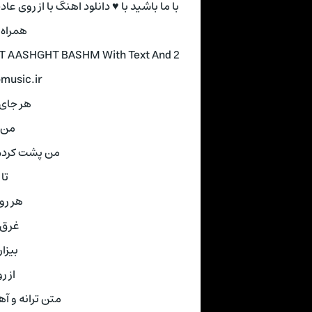
با ما باشید با ♥ دانلود اهنگ با از روی 
همراه 
DT AASHGHT BASHM With Text And 2
pmusic.ir
هر جای
من ک
من پشت کردم ب
تا
هر رو
غرق 
بیزا
از 
متن ترانه و آهنگ از سا