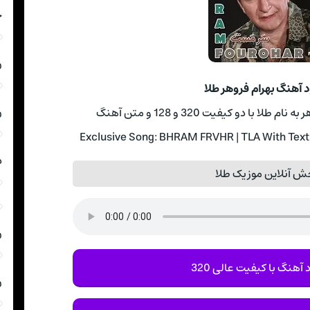
چ
ر
د آهنگ بهرام فروهر طلا
ر
ا با دو کیفیت 320 و 128 و متن آهنگ
Exclusive Song: BHRAM FRVHR | TLA With Text 
د
ش آنلاین موزیک طلا
ر
 آهنگ با کیفیت عالی 320
ر