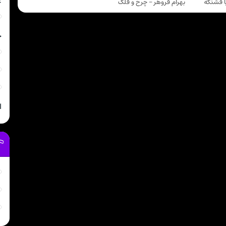
غ
ا قشنگه
بهرام فروهر - چرخ و فلک
خ
ا