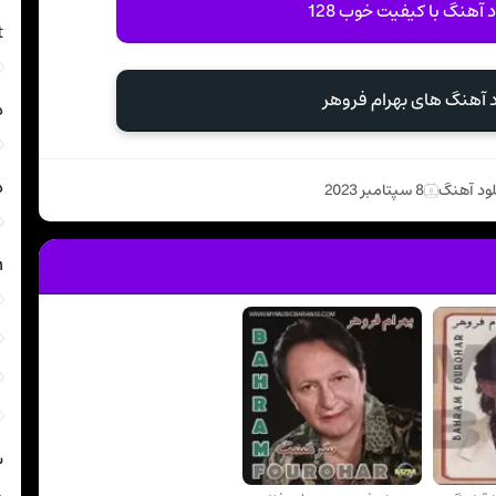
د آهنگ با کیفیت خوب 128
t
د آهنگ های بهرام فروهر
د
د
لود آهنگ
8 سپتامبر 2023
m
ش