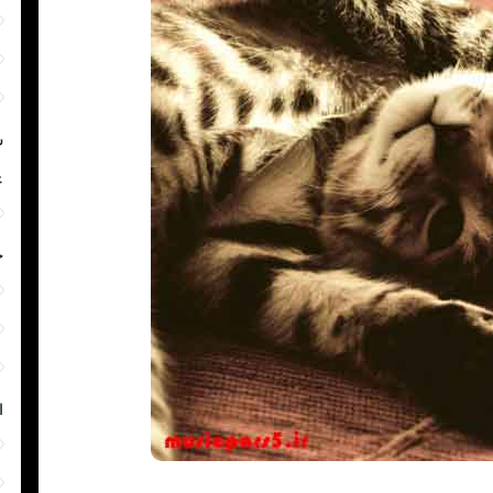
ش
غ
خ
ا