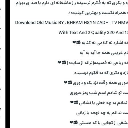
زه و بکری که به فکرم نرسیده راز عاشقانه ای دارم با صدای بهرام
ر
 همراه تکست و بهترین کیفیت ♪
Download Old Music BY : BHRAM HSYN ZADH | TV H
ج
With Text And 2 Quality 320 And 
نه اشاره نه کلامی نه کنایه 📻❤
د
ام غریبی همه جا آیه به آیه
نه رباعی نه قصیده(ترانه از سایت ) 📻❤
ر
زه و بکری که به فکرم نرسیده
ری همه وقت نزدیک و دوری 📻❤
ر
ت تو شادم اسم شب رمز عبوری
دانم به چه خطی یا نشانی 📻❤
ب
ت ندانم به چه لهجه یا زبانی
عشقی از کجایی یا که هستی 📻❤