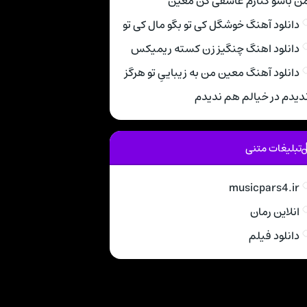
ن باشو کنارم عاشقی کن معین
دانلود آهنگ خوشگل کی تو بگو مال کی تو
دانلود اهنگ چنگیز زن کسته ریمیکس
دانلود آهنگ معین من به زیباییِ تو هرگز
دیدم در خیالم هم ندیدم
تبلیغات متنی
musicpars4.ir
انلاین رمان
دانلود فیلم