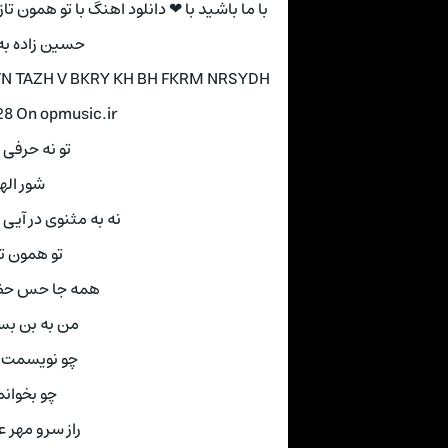
با ما باشید با ❤ دانلود اهنگ با تو همون تا
حسین زاده به
MVN TAZH V BKRY KH BH FKRM NRSYDH
128 On opmusic.ir
تو نه حرفی 
شور اله
نه به مثنوی در آیی 
تو همون تا
همه جا حس حضو
من به بن بس
چو نویسمت ن
چو بخوانم
راز سرو مهر 