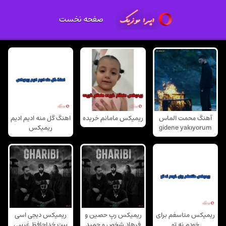
صفحه نخست
آهنگ محمت الماس
ریمیکس مامانم خریده
اهنگ گل منه ادیم ادیم
gidene yakıyorum
ریمیکس
ریمیکس متاسفم برای
ریمیکس رپ حصین و
ریمیکس دیجی اسی
خودم نه تو
فرهاد شخص و حمید
بیت خداحافظ غریبی