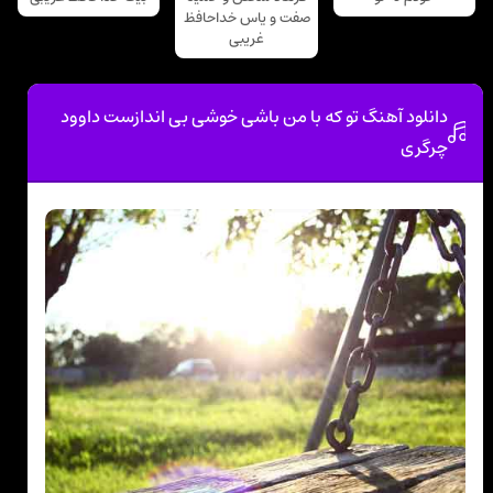
صفت و یاس خداحافظ
غریبی
دانلود آهنگ تو که با من باشی خوشی بی اندازست داوود
چرگری