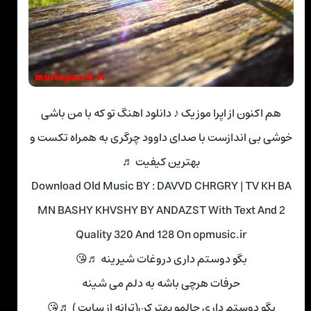
هم اکنون از اپرا موزیک ♪ دانلود اهنگ تو که با من باشی
خوشی بی اندازست با صدای داوود چرگری به همراه تکست و
بهترین کیفیت ♬
Download Old Music BY : DAVVD CHRGRY | TV KH BA
MN BASHY KHVSHY BY ANDAZST With Text And 2
Quality 320 And 128 On opmusic.ir
بگو دوستم داری دروغات شیرینه ♬😘
حرفات هرچی باشه به دلم می شینه
بگو دوستم داری حالمو بهتر کن(ترانه از سایت ) ♬😘