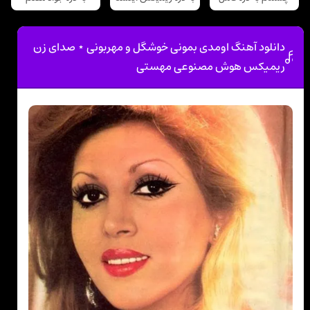
دانلود آهنگ اوﻣﺪی ﺑﻤﻮﻧﻰ ﺧﻮﺷﮕﻞ و ﻣﻬﺮﺑﻮﻧﻰ ⋆ صدای زن
ریمیکس هوش مصنوعی مهستی