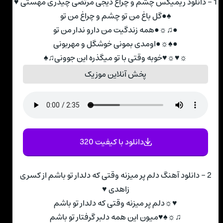
1 - دانلود ریمیکس چشم و چراغ دیجی مرتضی چیذری مهستی ♥
♠●ﮔﻞ ﺑﺎغ ﻣﻦ ﺗﻮ ﭼﺸﻢ و ﭼﺮاغ ﻣﻦ ﺗﻮ
●♫☼●ﻫﻤﻪ زﻧﺪﮔﻴﺖ ﻣﻦ دارو ﻧﺪار ﻣﻦ ﺗﻮ
●♠☼●اوﻣﺪی ﺑﻤﻮﻧﻰ ﺧﻮﺷﮕﻞ و ﻣﻬﺮﺑﻮﻧﻰ
☼♥☼♥ﺧﻮﺑﻪ وﻗﺘﻰ ﺑﺎ ﺗﻮ ﻣﻴﮕﺬره اﻳﻦ ﺟﻮوﻧﻰ♫♠
پخش آنلاین موزیک
دانلود با کیفیت 320
2 - دانلود آهنگ دلم پر میزنه وقتی که دلدار تو باشم از کسری
زاهدی ♥
♥☼دﻟﻢ ﭘﺮ ﻣﻴﺰﻧﻪ وﻗﺘﻰ ﻛﻪ دﻟﺪار ﺗﻮ ﺑﺎﺷﻢ
♫☼♠♥ﻣﻴﻮن اﻳﻦ ﻫﻤﻪ دﻟﺒﺮ ﮔﺮﻓﺘﺎر ﺗﻮ ﺑﺎﺷﻢ