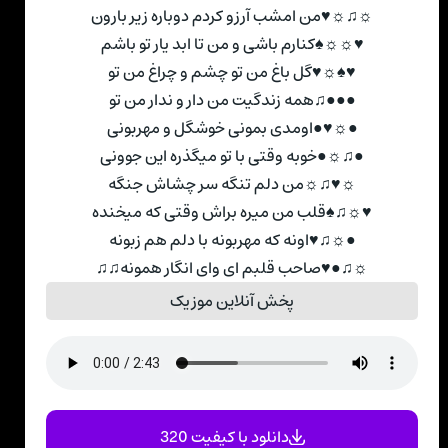
☼♫☼♥ﻣﻦ اﻣﺸﺐ آرزو ﻛﺮدم دوﺑﺎره زﻳﺮ ﺑﺎرون
♥☼☼♠ﻛﻨﺎرم ﺑﺎﺷﻰ و ﻣﻦ ﺗﺎ اﺑﺪ ﻳﺎر ﺗﻮ ﺑﺎﺷﻢ
♥♠☼♥ﮔﻞ ﺑﺎغ ﻣﻦ ﺗﻮ ﭼﺸﻢ و ﭼﺮاغ ﻣﻦ ﺗﻮ
●●●♫ﻫﻤﻪ زﻧﺪﮔﻴﺖ ﻣﻦ دار و ﻧﺪار ﻣﻦ ﺗﻮ
●☼♥●اوﻣﺪی ﺑﻤﻮﻧﻰ ﺧﻮﺷﮕﻞ و ﻣﻬﺮﺑﻮﻧﻰ
●♫☼●ﺧﻮﺑﻪ وﻗﺘﻰ ﺑﺎ ﺗﻮ ﻣﻴﮕﺬره اﻳﻦ ﺟﻮوﻧﻰ
☼♥♫☼ﻣﻦ دﻟﻢ ﺗﻨﮕﻪ ﺳﺮ ﭼﺸﺎش ﺟﻨﮕﻪ
♥☼♫♠ﻗﻠﺐ ﻣﻦ ﻣﻴﺮه ﺑﺮاش وﻗﺘﻰ ﻛﻪ ﻣﻴﺨﻨﺪه
●☼♫♥اوﻧﻪ ﻛﻪ ﻣﻬﺮﺑﻮﻧﻪ ﺑﺎ دﻟﻢ ﻫﻢ زﺑﻮﻧﻪ
☼♫●♥ﺻﺎﺣﺐ ﻗﻠﺒﻢ ای وای اﻧﮕﺎر ﻫﻤﻮﻧﻪ♫♫
پخش آنلاین موزیک
دانلود با کیفیت 320