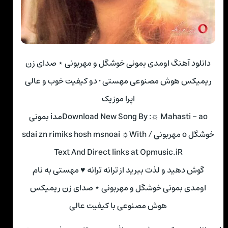
دانلود آهنگ اوﻣﺪی ﺑﻤﻮﻧﻰ ﺧﻮﺷﮕﻞ و ﻣﻬﺮﺑﻮﻧﻰ ⋆ صدای زن
ریمیکس هوش مصنوعی مهستی • دو کیفیت خوب و عالی
اپرا موزیک
Download New Song By :☼ Mahasti – aoﻣﺪi ﺑﻤﻮﻧﻰ
ﺧﻮﺷﮕﻞ o ﻣﻬﺮﺑﻮﻧﻰ / sdai zn rimiks hosh msnoai ☼With
Text And Direct links at Opmusic.iR
گوش دهید و لذت ببرید از ترانه ترانه ♥ مهستی به نام
اوﻣﺪی ﺑﻤﻮﻧﻰ ﺧﻮﺷﮕﻞ و ﻣﻬﺮﺑﻮﻧﻰ ⋆ صدای زن ریمیکس
هوش مصنوعی با کیفیت عالی