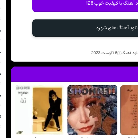
د آهنگ با کیفیت خوب 128
نلود آهنگ های شهره
ب
ج
لود آهنگ
6 آگوست 2023
ش
ش
ت