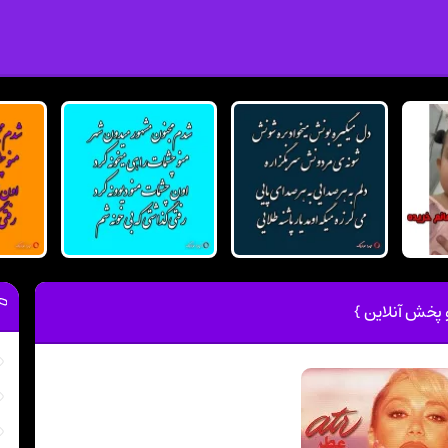
 پخش آنلاین }