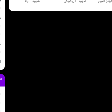
ش
یف) آلبوم
شهره - دل فرنگی
شهره - آینه
ش
ت
ا