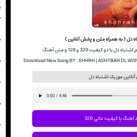
پ
ص
ش
ه دل { به همراه متن و پخش آنلاین }
 با دو کیفیت 320 و 128 و متن آهنگ
ش
Download New Song BY : SHHRH | ASHTBAH DL With T
نلاین موزیک اشتباه دل
ص
ش
 آهنگ با کیفیت عالی 320
ح