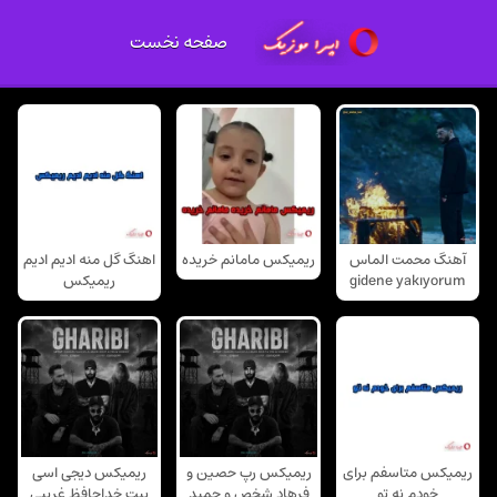
صفحه نخست
آهنگ محمت الماس
ریمیکس مامانم خریده
اهنگ گل منه ادیم ادیم
gidene yakıyorum
ریمیکس
ریمیکس متاسفم برای
ریمیکس رپ حصین و
ریمیکس دیجی اسی
خودم نه تو
فرهاد شخص و حمید
بیت خداحافظ غریبی