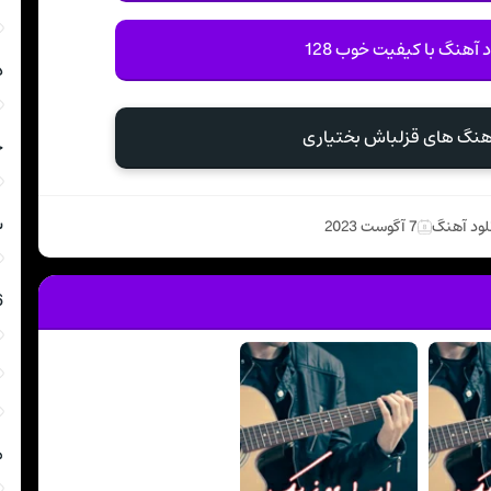
د آهنگ با کیفیت خوب 128
د
آهنگ های قزلباش بختیاری
ج
ش
لود آهنگ
7 آگوست 2023
6
م