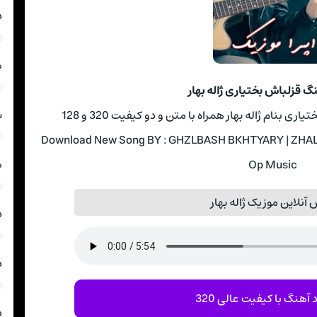
د
ه
نگ قزلباش بختیاری ژاله بهار
ش
بنام ژاله بهار همراه با متن و دو کیفیت 320 و 128
Download New Song BY : GHZLBASH BKHTYARY | ZHALH 
ه
Op Music
آنلاین موزیک ژاله بهار
د
د
 آهنگ با کیفیت عالی 320
د