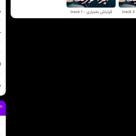
ش
t
قزلباش بختیاری - track 1
ج
ا
د