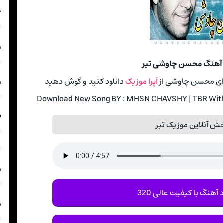
چ
ر
د آهنگ محسن چاوشی تبر
ر
صدای محسن چاوشی از
آپرا موزیک
دانلود کنید و گوش دهید
Download New Song BY : MHSN CHAVSHY | TBR With T
د
ش آنلاین موزیک تبر
ر
 آهنگ با کیفیت عالی 320
ر