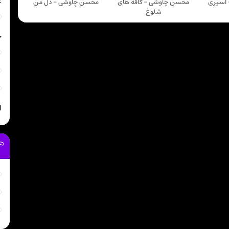
غ
اسیری
محسن چاوشی - کافه های
محسن چاوشی - دل من
شلوغ
خ
ا