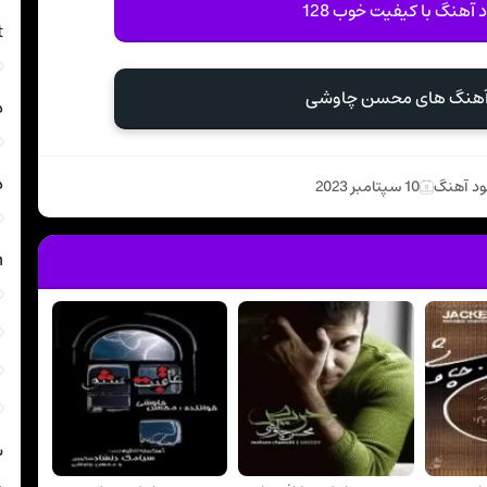
د آهنگ با کیفیت خوب 128
t
 آهنگ های محسن چاوشی
د
د
ود آهنگ
10 سپتامبر 2023
m
ش