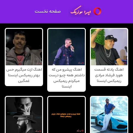
صفحه نخست
اهنگ یادته قسمت
اهنگ پیشرو من که
اهنگ ازت میگیرم حس
هورد فرشاد مرادی
داشتم همه چیو درست
بهتر ریمیکس اینستا
ریمیکس اینستا
میکردم ریمیکس
غمگین
اینستا