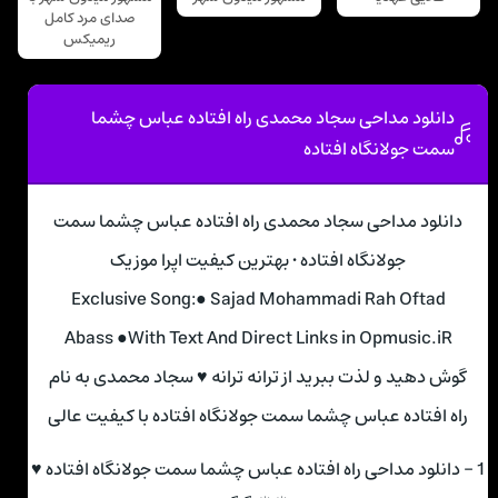
صدای مرد کامل
ریمیکس
دانلود مداحی سجاد محمدی راه افتاده عباس ﭼﺸﻤﺎ
ﺳﻤﺖ ﺟﻮﻟﺎﻧﮕﺎه اﻓﺘﺎده
دانلود مداحی سجاد محمدی راه افتاده عباس ﭼﺸﻤﺎ ﺳﻤﺖ
ﺟﻮﻟﺎﻧﮕﺎه اﻓﺘﺎده • بهترین کیفیت اپرا موزیک
Exclusive Song:● Sajad Mohammadi Rah Oftad
Abass ●With Text And Direct Links in Opmusic.iR
گوش دهید و لذت ببرید از ترانه ترانه ♥ سجاد محمدی به نام
راه افتاده عباس ﭼﺸﻤﺎ ﺳﻤﺖ ﺟﻮﻟﺎﻧﮕﺎه اﻓﺘﺎده با کیفیت عالی
1 - دانلود مداحی راه افتاده عباس ﭼﺸﻤﺎ ﺳﻤﺖ ﺟﻮﻟﺎﻧﮕﺎه اﻓﺘﺎده ♥