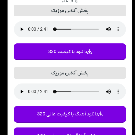
☼☼ ♫♫
پخش آنلاین موزیک
دانلود با کیفیت 320
پخش آنلاین موزیک
دانلود آهنگ با کیفیت عالی 320