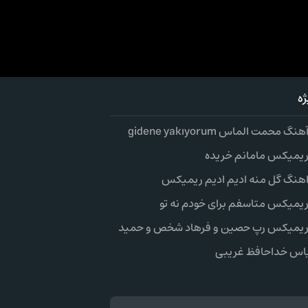
ه
گ محمت الماس gidene yakıyorum
 ریمیکس مامانم خریده
 اهنگ گل منه ادیم ادیم ریمیکس
 ریمیکس متاسفم برای خودم نه تو
 ریمیکس رپ حصین و فرهاد شخص و حمید
اس خداحافظ غریبی