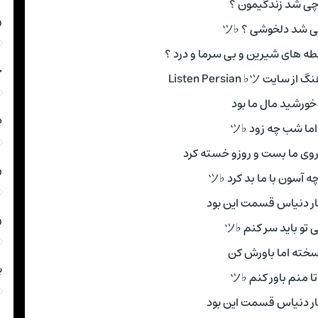
ی شد زندگیمون ؟
ر
 شد دلخوشی ؟ ♭ツ
ه های شیرین و بی سرما و درد ؟
ج
یت Listen Persian ♭ツ
خورشید مال ما بود
د
اما شب چه زود ♭ツ
ه روی ما بست و روزو خسته کرد
ر
چه آسون با ما بد کرد ♭ツ
ار دنیاس قسمت این بود
ر
 تو باید سر کنم ♭ツ
خته اما باورش کن
ب
تا منم باور کنم ♭ツ
ار دنیاس قسمت این بود