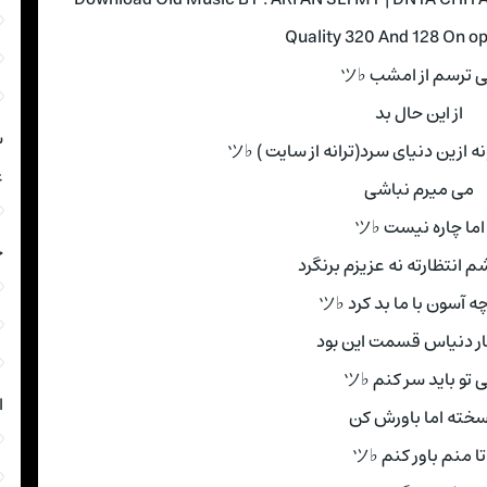
Quality 320 And 128 On o
 ترسم از امشب ♭ツ
از این حال بد
ش
 ازین دنیای سرد(ترانه از سایت ) ♭ツ
غ
می میرم نباشی
اما چاره نیست ♭ツ
خ
 انتظارته نه عزیزم برنگرد
چه آسون با ما بد کرد ♭ツ
ار دنیاس قسمت این بود
 تو باید سر کنم ♭ツ
ا
خته اما باورش کن
تا منم باور کنم ♭ツ