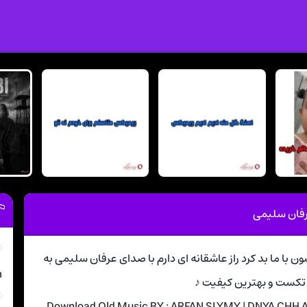
عرفان سلیمی
ا دنیا چه آسون با ما بد کرد راز عاشقانه ای دارم با صدای عرفان سلیمی به
m
تکست و بهترین کیفیت ♪
Download Old Music BY : ARFAN SLYMY | DNYA CHH 