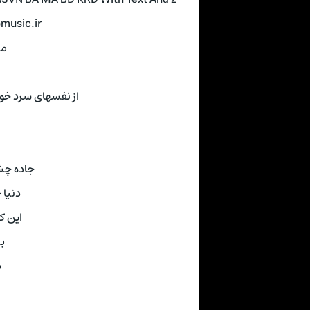
pmusic.ir
می
از نفسهای سرد خونه
جاده چشم
دنیا 
این ک
بی
س