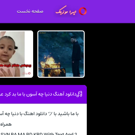
صفحه نخست
دانلود آهنگ دنیا چه آسون با ما بد کرد 
با ما باشید با ツ دانلود اهنگ ب
همراه 
ASVN BA MA BD KRD With Text And 2