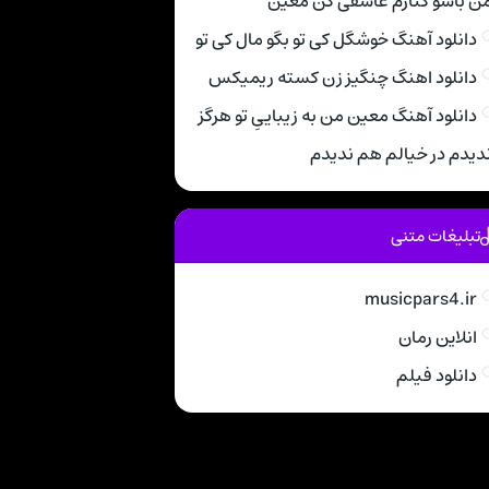
ن باشو کنارم عاشقی کن معین
دانلود آهنگ خوشگل کی تو بگو مال کی تو
دانلود اهنگ چنگیز زن کسته ریمیکس
دانلود آهنگ معین من به زیباییِ تو هرگز
دیدم در خیالم هم ندیدم
تبلیغات متنی
musicpars4.ir
انلاین رمان
دانلود فیلم