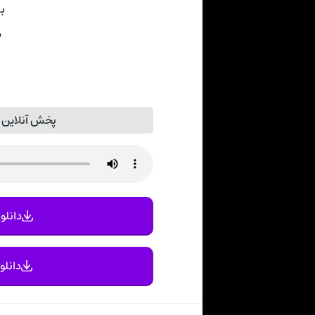
بی
س
پخش آنلاین م
دانلود
دانلو