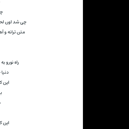
چ
چی
چی شد اون لحط
متن ترانه و آهنگ از سا
راه نورو ب
دنیا 
این ک
بی
س
این ک