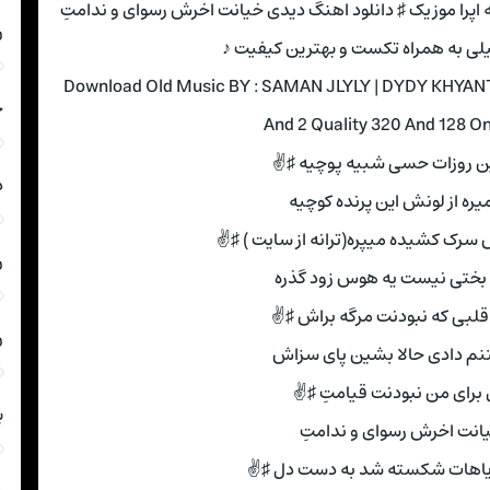
نه اپرا موزیک ♯ دانلود اهنگ دیدی خیانت اخرش رسوای و ندامتِ
ر
لی به همراه تکست و بهترین کیفیت ♪
Download Old Music BY : SAMAN JLYLY | DYDY KHYAN
ج
And 2 Quality 320 And 128 O
ین روزات حسی شبیه پوچیه ♯✌
د
یره از لونش این پرنده کوچیه
 سرک کشیده میپره(ترانه از سایت ) ♯✌
ر
بختی نیست یه هوس زود گذره
قلبی که نبودنت مرگه براش ♯✌
ر
نم دادی حالا بشین پای سزاش
برای من نبودنت قیامتِ ♯✌
ب
انت اخرش رسوای و ندامتِ
ویاهات شکسته شد به دست دل ♯✌