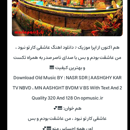
هم اکنون از اپرا موزیک ♪ دانلود اهنگ عاشقی کار تو نبود ،
من عاشقت بودم و بس با صدای ناصر صدر به همراه تکست
و بهترین کیفیت 🎹
Download Old Music BY : NASR SDR | AASHGHY KAR
TV NBVD ، MN AASHGHT BVDM V BS With Text And 2
Quality 320 And 128 On opmusic.ir
هم خوان: 🎹💕
عاشقی کار تو نبود ، من عاشقت بودم و بس
اون همه احساس منو 🎹💕