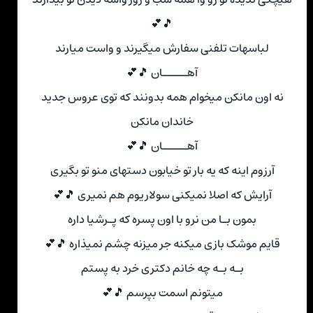
🎵💕
لباسهات تلفنی سفارش میگیرند و واست میارند
آهـــــان 🎵💕
نه اون مانکن میخوام همه بدونند که توی عروس جدید
خاندان مانکن
آهـــــان 🎵💕
آرزوم اینه که یه بار تو خیابون دستهای منو تو بگیری
آرایش که اصلا نمیکنی سولاریوم هم نمیری 🎵💕
بمون بـا من نرو با اون پسره که پـرشیا داره
قایم موشک بازی میکنه جر میزنه چشم نمیذاره 🎵💕
بـه بـه چه خانم دکتری خرد به پستم
میتونم اسمت بپرسم 🎵💕