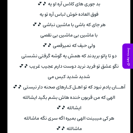
بد جوری های کلاس آره او یه 🎵💕
فوق العاده خوش لباس آره تو یه
هر جای که باشی با ماشین نباشی 🎵💕
با ماشین بی ماشین بی نقصی
ولی حیف که نمیرقصی 🎵💕
پست بعدی
دو تا پاتو بریدند که همش یه گوشه گرفتی نشستی
نگو عشق تو فرید نرید دوست دارم عجیب غریب 🎵💕
شدید شدید کیس می
آهــان یادم نبود که تو اهـل کـارهای صحنه دار نیستی 🎵💕
الهی که من قربون خنده هاش بشم بگید ایشالله
ایشالله 🎵💕
هر کی میبینت الهی بمیره اگه سری نگه ماشالله
ماشالله 🎵💕