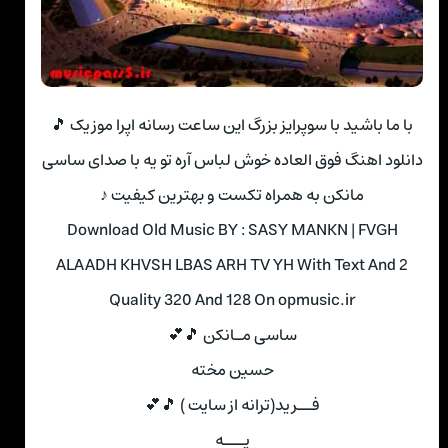
با ما باشید با سوپرایز بزرگ این ساعت رسانه اپرا موزیک 🎵
دانلود اهنگ فوق العاده خوش لباس آره تو یه با صدای ساسی
مانکن به همراه تکست و بهترین کیفیت ♪
Download Old Music BY : SASY MANKN | FVGH
ALAADH KHVSH LBAS ARH TV YH With Text And 2
Quality 320 And 128 On opmusic.ir
ساسی مـانکن 🎵💕
حسین مخته
فــرید(ترانه از سایت ) 🎵💕
یـــه