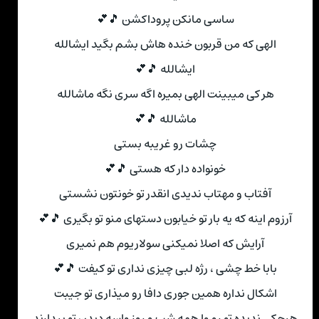
ساسی مانکن پروداکشن 🎵💕
الهی که من قربون خنده هاش بشم بگید ایشالله
ایشالله 🎵💕
هر کی میبینت الهی بمیره اگه سری نگه ماشالله
ماشالله 🎵💕
چشات رو غریبه بستی
خونواده دار که هستی 🎵💕
آفتاب و مهتاب ندیدی انقدر تو خونتون نشستی
آرزوم اینه که یه بار تو خیابون دستهای منو تو بگیری 🎵💕
آرایش که اصلا نمیکنی سولاریوم هم نمیری
بابا خط چشی ، رژه لبی چیزی نداری تو کیفت 🎵💕
اشکال نداره همین جوری دافا رو میذاری تو جیبت
هیچکی ندیده تو رو وا همه شب و روز واسه دیدن تو بیدارند