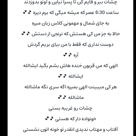
چشات ببر و قایم کن تا پسرا نیاین و اونو بدوزدند
ساعت 6:30 عصر که میشه میگی که برم دیره 🎵💕
به جای شمال و مهمونی کلاس زبان میره
حالا به جز من کی هستش که نرنجی از دستش 🎵💕
دوست نداری که فقط با من بیای بریم گردش
آره 🎵💕
الهی که من قربون خنده هاش بشم بگید ایشالله
ایشالله 🎵💕
هر کی میبینت الهی بمیره اگه سری نگه ماشالله
ماشالله 🎵💕
چشات رو غریبه بستی
خونواده دار که هستی 🎵💕
آفتاب و مهتاب ندیدی انقدر تو خونه اتون نشستی