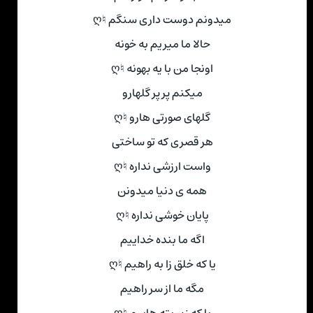
میدونم دوست داری سنگم ♮ღ
حالا ما میریم به خونه
اونجا من با یه بهونه ♮ღ
میکنم پر پر گلهارو
گلهای صورتی هارو ♮ღ
هر قصری که تو ساختی
واست ارزشی نداره ♮ღ
همه ی دنیا میدونن
پایان خوشی نداره ♮ღ
اگه ما بنده خداییم
یا که خلق زا به راهیم ♮ღ
مگه ما از سر راهیم
یا که زیر بته هاییم ♮ღ