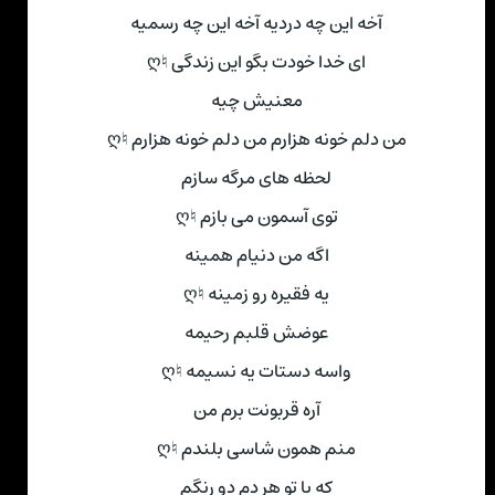
آخه این چه دردیه آخه این چه رسمیه
ای خدا خودت بگو این زندگی ♮ღ
معنیش چیه
من دلم خونه هزارم من دلم خونه هزارم ♮ღ
لحظه های مرگه سازم
توی آسمون می بازم ♮ღ
اگه من دنیام همینه
یه فقیره رو زمینه ♮ღ
عوضش قلبم رحیمه
واسه دستات یه نسیمه ♮ღ
آره قربونت برم من
منم همون شاسی بلندم ♮ღ
که با تو هر دم دو رنگم