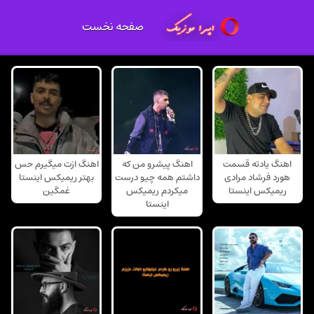
صفحه نخست
اهنگ یادته قسمت
اهنگ پیشرو من که
اهنگ ازت میگیرم حس
هورد فرشاد مرادی
داشتم همه چیو درست
بهتر ریمیکس اینستا
ریمیکس اینستا
میکردم ریمیکس
غمگین
اینستا