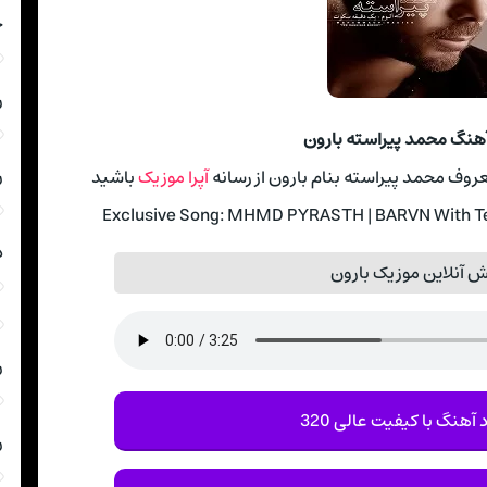
چ
ر
آهنگ محمد پیراسته بارون
ر
روف محمد پیراسته بنام بارون از رسانه
آپرا موزیک
باشید
Exclusive Song: MHMD PYRASTH | BARVN With Tex
د
 آنلاین موزیک بارون
ر
 آهنگ با کیفیت عالی 320
ر