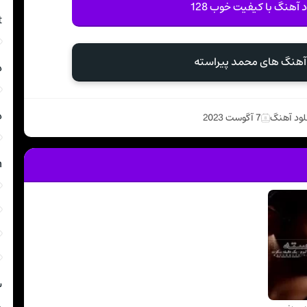
د آهنگ با کیفیت خوب 128
t
 آهنگ های محمد پیراسته
د
د
لود آهنگ
7 آگوست 2023
m
ش