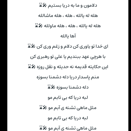
دلامون و ما به دریا بستیم 🎤⌛
هله له یالله ، هله ، هله ماشالله
هله له یالله ، هله ، هله ماولله 🎤⌛
آها یالله
ای خدا تو یاوری کن دلام و زغم وری کن 🎤⌛
با هرچی عهد ببندیم یا علی تو رهبری کن
این حکایته قدیمه نه حدیثه و نقل روزه 🎤⌛
منم پاسدار دریا دله دشمنا بسوزه
دله دشمنا بسوزه 🎤⌛
لبه دریا که بی تابم مو
مثل ماهی تشنه ی آبم مو 🎤⌛
لبه دریا که بی تابم مو
مثل ماهی تشنه ی آبم مو 🎤⌛