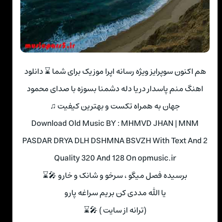
هم اکنون سوپرایز ویژه رسانه اپرا موزیک برای شما ⌛ دانلود
اهنگ منم پاسدار دریا دله دشمنا بسوزه با صدای محمود
جهان به همراه تکست و بهترین کیفیت ♫
Download Old Music BY : MHMVD JHAN | MNM
PASDAR DRYA DLH DSHMNA BSVZH With Text And 2
Quality 320 And 128 On opmusic.ir
برسیده فصل میگو ، سرخو و شانک و خارو 🎤⌛
یا الله مددی کن بریم سراغه پارو
(ترانه از سایت ) 🎤⌛