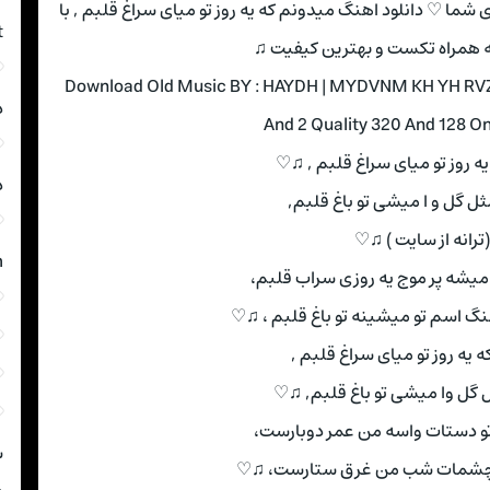
ی شما ♡ دانلود اهنگ میدونم که یه روز تو میای سراغ قلبم , با
t
 همراه تکست و بهترین کیفیت ♫
Download Old Music BY : HAYDH | MYDVNM KH YH RV
د
And 2 Quality 320 And 128 O
ه روز تو میای سراغ قلبم , ♫♡
د
مثل گل و ا میشی تو باغ قلبم,
(ترانه از سایت ) ♫♡
m
یشه پر موج یه روزی سراب قلبم،
 اسم تو میشینه تو باغ قلبم ، ♫♡
 یه روز تو میای سراغ قلبم ,
ثل گل وا میشی تو باغ قلبم, ♫♡
تو دستات واسه من عمر دوبارست،
ش
و چشمات شب من غرق ستارست، ♫♡