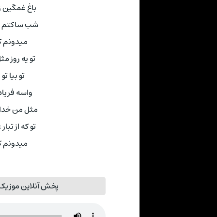
باغ غمگین 
شب ساکتم س
میدونم که
تو یه روز م
تو بیا تو
واسه فریاد
مثل من خدا 
تو که از تب
میدونم که
پخش آنلاین موزیک م