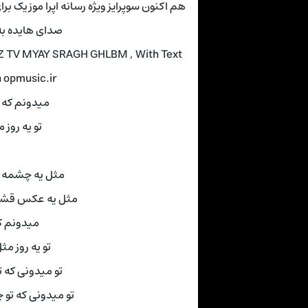
هم اکنون سوپرایز ویژه رسانه اپرا موزیک برا
صدای هایده به
Z TV MYAY SRAGH GHLBM , With Text
n opmusic.ir
میدونم که ی
تو یه روز 
مثل یه چشمه م
مثل یه عکس قشنگ
میدونم که
تو یه روز م
تو میدونی که 
تو میدونی که ت