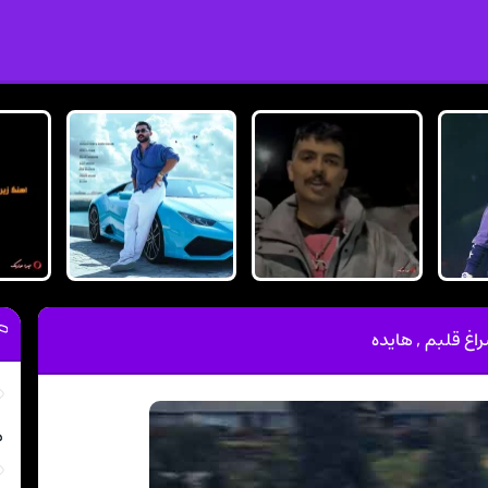
راغ قلبم , هایده
م