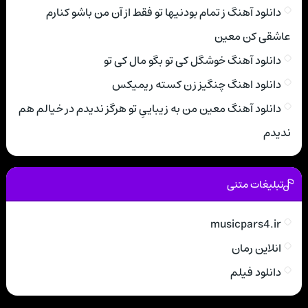
دانلود آهنگ ز تمام بودنیها تو فقط از آن من باشو کنارم
عاشقی کن معین
دانلود آهنگ خوشگل کی تو بگو مال کی تو
دانلود اهنگ چنگیز زن کسته ریمیکس
دانلود آهنگ معین من به زیباییِ تو هرگز ندیدم در خیالم هم
ندیدم
تبلیغات متنی
musicpars4.ir
انلاین رمان
دانلود فیلم