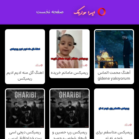
صفحه نخست
آهنگ محمت الماس
ریمیکس مامانم خریده
اهنگ گل منه ادیم ادیم
gidene yakıyorum
ریمیکس
ریمیکس متاسفم برای
ریمیکس رپ حصین و
ریمیکس دیجی اسی
خودم نه تو
فرهاد شخص و حمید
بیت خداحافظ غریبی