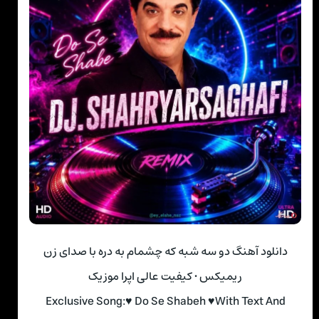
دانلود آهنگ دو سه شبه که چشمام به دره با صدای زن
ریمیکس • کیفیت عالی اپرا موزیک
Exclusive Song:♥ Do Se Shabeh ♥With Text And