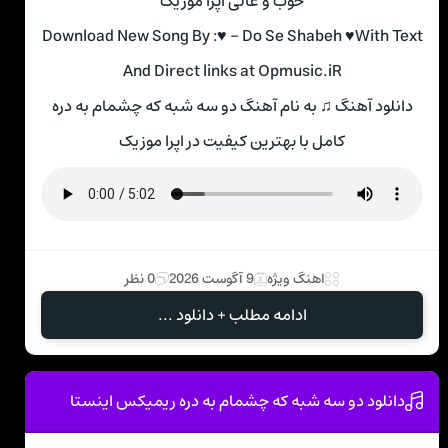
خوب و عالی اپرا موزیک
Download New Song By :♥ – Do Se Shabeh ♥With Text
And Direct links at Opmusic.iR
دانلود آهنگ ♫ به نام آهنگ دو سه شبه که چشمام به دره
کامل با بهترین کیفیت در اپرا موزیک
اهنگ ویژه
9 آگوست 2026
0 نظر
ادامه مطلب + دانلود ...
دانلود دو سه شبه که چشمام به دره ریمیکس اینستا