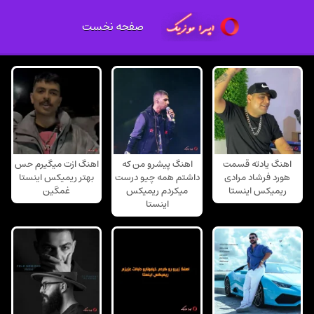
صفحه نخست
اهنگ یادته قسمت
اهنگ پیشرو من که
اهنگ ازت میگیرم حس
هورد فرشاد مرادی
داشتم همه چیو درست
بهتر ریمیکس اینستا
ریمیکس اینستا
میکردم ریمیکس
غمگین
اینستا