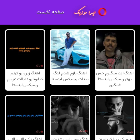
صفحه نخست
اهنگ ازت میگیرم حس
اهنگ بازم شدم لنگ
اهنگ زیرو رو کردم
بهتر ریمیکس اینستا
صدات ریمیکس اینستا
خیابونارو دنبالت عزیزم
غمگین
ریمیکس اینستا
ریمیکس پلک نمیزد
اهنگ سمی لون شنیدم
اهنگ ترکی الان یالان