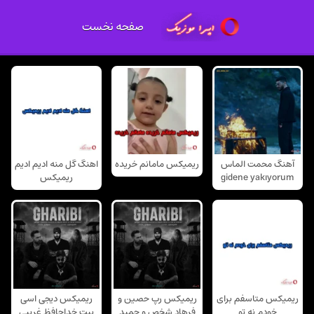
صفحه نخست
آهنگ محمت الماس
ریمیکس مامانم خریده
اهنگ گل منه ادیم ادیم
gidene yakıyorum
ریمیکس
ریمیکس متاسفم برای
ریمیکس رپ حصین و
ریمیکس دیجی اسی
خودم نه تو
فرهاد شخص و حمید
بیت خداحافظ غریبی