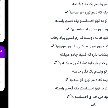
م
ِ تو واسم یک نگاهِ خاصه
ینه که دلم تورو خواسه 🪕💕
و به تووُ احساستو یک قسمِ راسته
ود من خدای احساسه 🪕💕
ن
اطره هات دوست ندارم کسی بیاد بجات
ت بدون ضرر نمیکنی با من بمون 🪕💕
شات داره که قلبمُ جادو میکنه
کنم باز داره عشقمُ رو میکنه 🪕💕
ِ تو واسم یک نگاهِ خاصه
ینه که دلم تورو خواسه 🪕💕
و به تووُ احساستو یک قسمِ راسته
ود من خدای احساسه 🪕💕
نگاه..