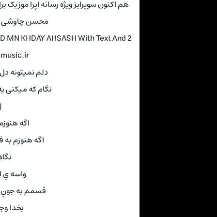
د اهنگ بخدا وجود من خدای احساسه با صدای
هترین کیفیت ♫
D MN KHDAY AHSASH With Text And 2
pmusic.ir
و خیال منه 🪕💕
 قلبمو بگو کجاس

و ازم نگیر
اسم بمیر 🪕💕
خاصه
واسه 🪕💕
 یک قسمِ راسته
سه 🪕💕