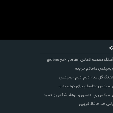
ه
گ محمت الماس gidene yakıyorum
 ریمیکس مامانم خریده
 اهنگ گل منه ادیم ادیم ریمیکس
 ریمیکس متاسفم برای خودم نه تو
 ریمیکس رپ حصین و فرهاد شخص و حمید
اس خداحافظ غریبی