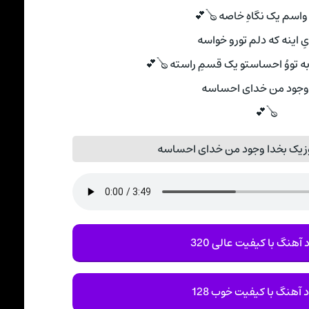
و واسم یک نگاهِ خاصه 🪕💕
ِ اینه که دلم تورو خواسه
ه تووُ احساستو یک قسمِ راسته 🪕💕
وجود من خدای احساسه
🪕💕
زیک بخدا وجود من خدای احساسه
 آهنگ با کیفیت عالی 320
د آهنگ با کیفیت خوب 128