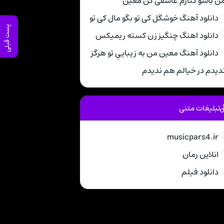
ن باشو کنارم عاشقی کن معین
دانلود آهنگ خوشگل کی تو بگو مال کی تو
پست قبلی
دانلود اهنگ چنگیز زن کسته ریمیکس
دانلود آهنگ معین من به زیباییِ تو هرگز
دیدم در خیالم هم ندیدم
تبلیغات متنی
musicpars4.ir
انلاین رمان
دانلود فیلم