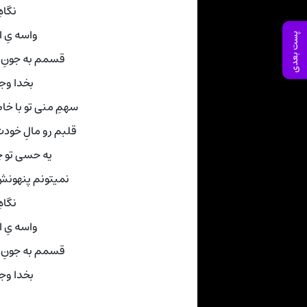
نگاه
واسه یِ ا
پست بعدی
قسمم به جونِ ت
بخدا وج
سهمِ منی تو با خ
قلبم رو مالِ خود
یه حسی تو چ
نمیتونم پنهونش 
نگاه
واسه یِ ا
قسمم به جونِ ت
بخدا وج