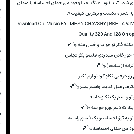
هم اکنون سوپرایز ویژه رسانه اپرا موزیک برای شما 💕 دانلو
ا
محسن چاوشی به همراه تکست و ب
Download Old Music BY : MHSN CHAVSHY | BKHDA VJV
ن
Quality 320 And 128 On o
دلم نمیتونه دل بکنه فکر تو خواب 
س
نگام که میکنی یه جور خاص میدزدی
(ترانه از سایت ) 🪕
ا
اگه هنوزم رو حرفتی نگاهِ گرمت
اگه هنوزم به فکرمی مثل قدیما و
م
نگاهِ تو واسم یک نگاهِ 
واسه یِ اینه که دلم تورو خ
ه
قسمم به جونِ تو به تووُ احساستو
بخدا وجود من خدای احسا