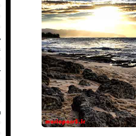
ش
غ
خ
ا