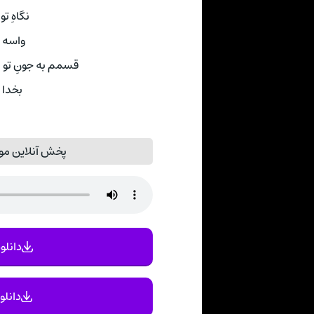
نگاهِ ت
واسه ی
قسمم به جونِ تو ب
بخدا 
پخش آنلاین مو
دانلود
دانلو