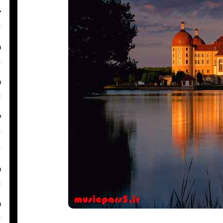
چ
ر
ر
د
ر
ر