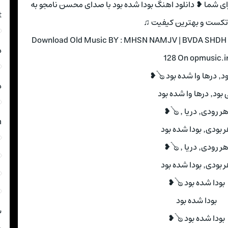
برای شما ❥ دانلود اهنگ بودا شده بود با صدای محسن نامجو به
t
تکست و بهترین کیفیت ♫
Download Old Music BY : MHSN NAMJV | BVDA SHDH B
د
128 On opmusic.i
ه بود 🪕❥
د
 درها وا شده بود
ر رودی٬ دریا ٬ 🪕❥
m
ودی٬ بودا شده بود
ر رودی٬ دریا ٬ 🪕❥
ودی٬ بودا شده بود
بودا شده بود 🪕❥
بودا شده بود
ش
بودا شده بود 🪕❥