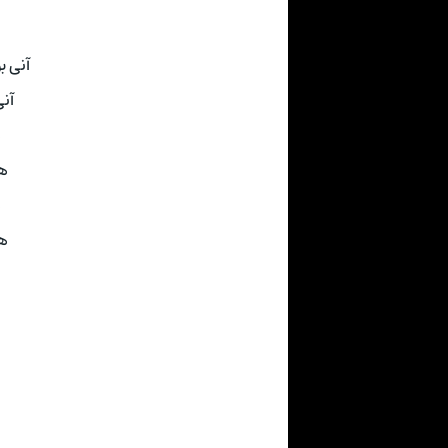
آنی بود٬ درها وا شد
آنی بود٬
ه
هر ب
ه
هر ب