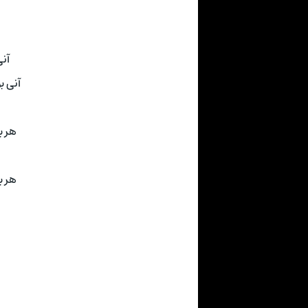
آنی بود٬
آنی بود٬ درها وا شد
هر بودی٬ بود
هر بودی٬ بود