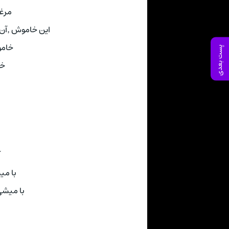
مرغا
این خاموش ٬آن خاموش٬ این خاموش ٬آن خاموش٬
خامو
پست بعدی
خا
آ
با میشی ٬گرگی 
با میشی ٬گرگی همپا شده بو