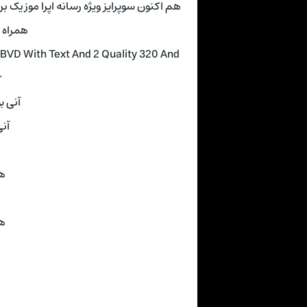
هم اکنون سوپرایز ویژه رسانه اپرا موزیک 
همراه 
VD With Text And 2 Quality 320 And
r
آنی بود٬ درها وا شد
آنی بود٬
ه
هر ب
ه
هر ب