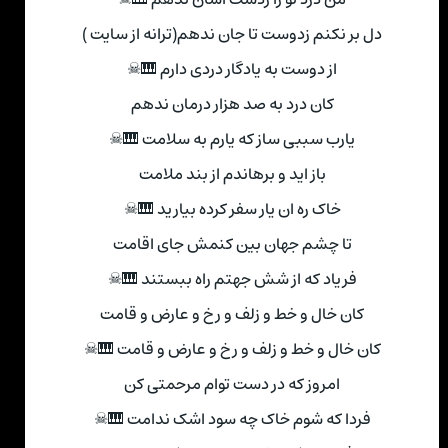
دل بر نکنم زدوست تا جان ندهم(ترانه از سایت )
از دوست به یادگار دردی دارم 🎹☠
کان درد به صد هزار درمان ندهم
یارب سببی ساز که یارم به سلامت 🎹☠
باز اید و برهاندم از بند ملامت
خاک ره ان یار سفر کرده بیارید 🎹☠
تا چشم جهان بین کنمش جای اقامت
فریاد که از شش جهتم راه ببستند 🎹☠
کان خال و خط و زلف و رخ و عارض و قامت
کان خال و خط و زلف و رخ و عارض و قامت 🎹☠
امروز که در دست توام مرحمتی کن
فردا که شوم خاک چه سود اشک ندامت 🎹☠