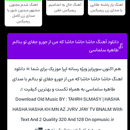
اهنگ یار پاشنه طلایی
آهنگ حال یه اعدامیم
اهنگ شدم مجنون
با صدای زن ریمیکس
ریمیکس خفن
مشهور میدون شهر با
صدای زن کامل
ریمیکس
دانلود آهنگ حاشا حاشا حاشا که من از جورو جفای تو بنالم
طاهره سلماسی
هم اکنون سوپرایز ویژه رسانه اپرا موزیک برای شما ☠ دانلود
اهنگ حاشا حاشا حاشا که من از جورو جفای تو بنالم با صدای
طاهره سلماسی به همراه تکست و بهترین کیفیت ♫
Download Old Music BY : TAHRH SLMASY | HASHA
HASHA HASHA KH MN AZ JVRV JFAY TV BNALM With
Text And 2 Quality 320 And 128 On opmusic.ir
من درد تو را زدست اسان ندهم 🎹☠