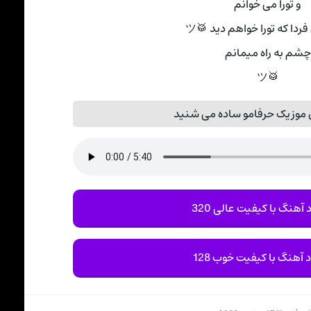
و تورا می خوانم
ردا که تورا خواهم دید 🥁ツ
چشم به راه میمانم
🥁ツ
 موزیک حرفامو ساده می شنید
 آهنگ با کیفیت عالی 320
د آهنگ با کیفیت خوب 128