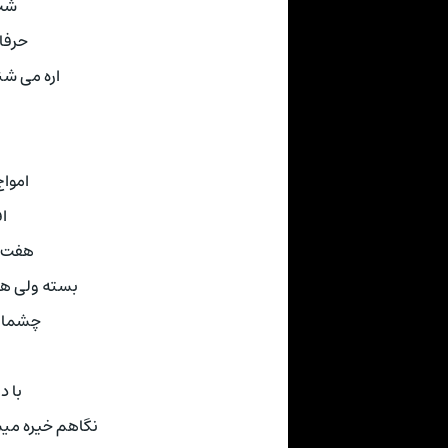
شب 
حرفا
اره می شن
امواج
ا
هفت ه
بسته ولی ه
چشما 
با د
نگاهم خیره میش