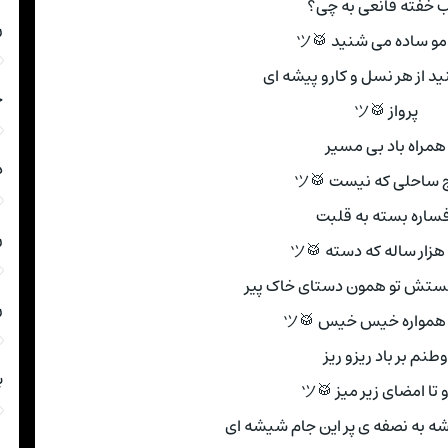
خفته قانعی به چی؟
ر
مو ساده می شنید 🥁ツ
ید از هر نسل و کارو پیشه ای
ج
پرواز 🥁ツ
همراه باد بی مسیر
د
 ساحلی که نیست 🥁ツ
فساره بسته به قلبت
ر
زار ساله که دسته 🥁ツ
ستش تو همون دستای خاک پیر
ر
همواره خیس خیس 🥁ツ
وطنم بر باد ریزو ریز
ب
و تا امضای زیر میز 🥁ツ
ه به نصفه ی پر این جام شیشه ای