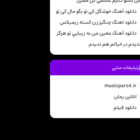
ن باشو کنارم عاشقی کن معین
دانلود آهنگ خوشگل کی تو بگو مال کی تو
دانلود اهنگ چنگیز زن کسته ریمیکس
دانلود آهنگ معین من به زیباییِ تو هرگز
دیدم در خیالم هم ندیدم
تبلیغات متنی
musicpars4.ir
انلاین رمان
دانلود فیلم