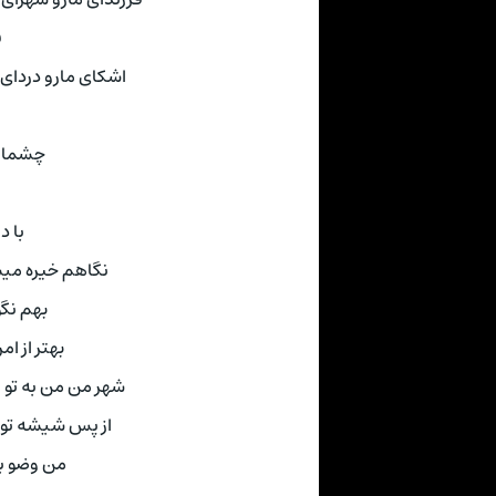
ف
اشکای مارو دردای مارو به 17 نسل پس
ب
چشما 
با د
نگاهم خیره میش
بهم نگو
بهتر از ا
شهر من من به تو 
از پس شیشه تو ر
من وضو با