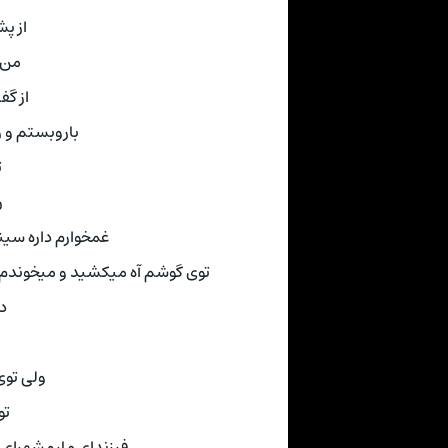
 🥁ツ
 ای
د 🥁ツ
ما تو کینه ای
ツ
ی
هر داغدیده ای 🥁ツ
ت اون زاده هاش با قلبای نا امید
ツ
یست 🥁ツ
ست
و معدن های مارو 🥁ツ