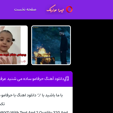
صفحه نخست
دانلود آهنگ حرفامو ساده می شنید عرف
با ما باشید با ツ دانلود اهن
تکس
NYD With Text And 2 Quality 320 And