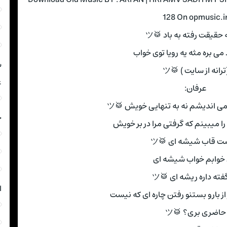
128 On opmusic.i
 حقیقت رفته به باد 🥁ツ
 می بره مثه یه رویا توی خواب
ش
ترانه از سایت ) 🥁ツ
غ
عرفان:
می اندیشم نه به تنهایی خویش 🥁ツ
خ
ا میبینم که گرفتی مرا در بر خویش
شت قاب شیشه ای 🥁ツ
خوابم خواب شیشه ای
فته داره ریشه ای 🥁ツ
ا
 از بارو بستنو رفتن چاره ای که نیست
حاضری بری؟ 🥁ツ