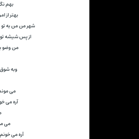
بهم نگو
بهتر از ا
شهر من من به تو 
از پس شیشه تو ر
من وضو با
وبه شوق ف
می مونم 
آره می خون
م
می مو
آره می خونم ا