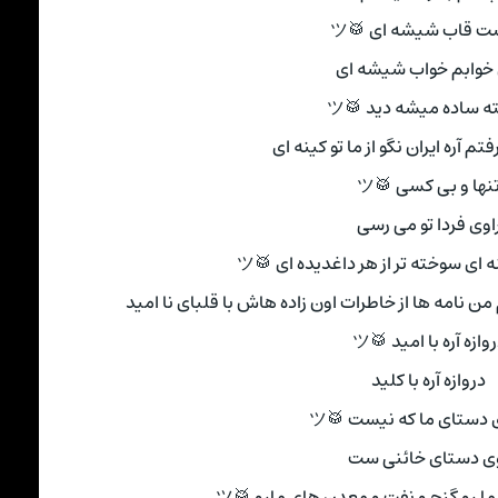
از پشت قاب شیشه ای
من خوابم خواب شیشه
از گفته ساده میشه دی
باروبستم و رفتم آره ایران نگو از 
تنها و بی کسی 🥁
راوی فردا تو می رس
غمخوارم داره سینه ای سوخته تر از 
توی گوشم آه میکشید و میخوندم من نامه ها از خاطرا
دروازه آره با امید 
دروازه آره با کلید
ولی توی دستای ما که ن
توی دستای خائنی 
فرزندای مارو شهرای ما رو گنج و نفت 