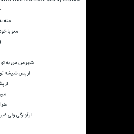
r
مثه یه
منو با خود
(
شهر من من به تو 
از پس شیشه تو ر
از پ
من 
هر گ
از آوارگی ولی غیر