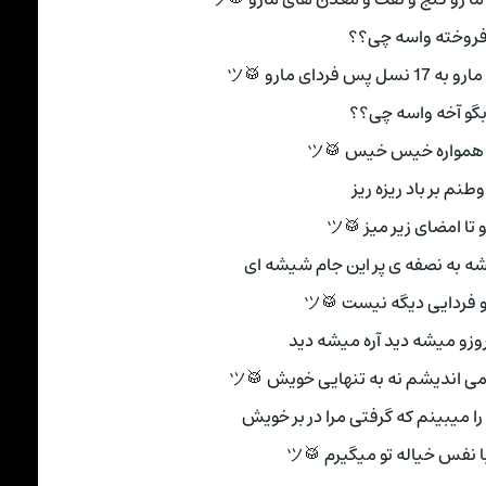
روخته واسه چی؟؟
 فردای مارو 🥁ツ
گو آخه واسه چی؟؟
همواره خیس خیس 🥁ツ
وطنم بر باد ریزه ریز
و تا امضای زیر میز 🥁ツ
ه به نصفه ی پر این جام شیشه ای
 فردایی دیگه نیست 🥁ツ
مروزو میشه دید آره میشه دید
می اندیشم نه به تنهایی خویش 🥁ツ
ا میبینم که گرفتی مرا در بر خویش
 نفس خیاله تو میگیرم 🥁ツ