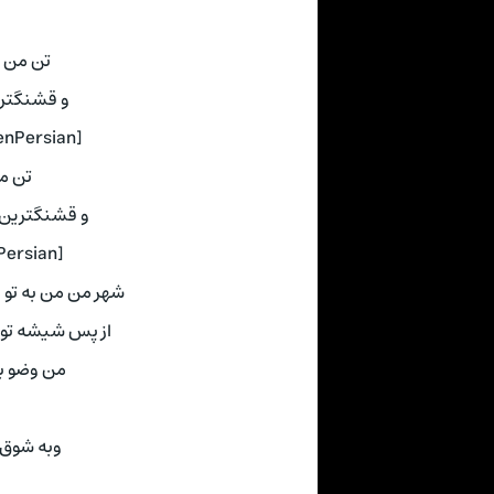
تن من پا
و قشنگتری
[Persian Music on ListenPersian] 🥁ツ
تن من
و قشنگترین 
[Persian Music on ListenPersian]
شهر من من به تو 
از پس شیشه تو ر
من وضو با
وبه شوق ف