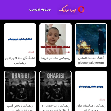
صفحه نخست
آهنگ محمت الماس
ریمیکس مامانم خریده
اهنگ گل منه ادیم ادیم
gidene yakıyorum
ریمیکس
ریمیکس متاسفم برای
ریمیکس رپ حصین و
ریمیکس دیجی اسی
خودم نه تو
فرهاد شخص و حمید
بیت خداحافظ غریبی