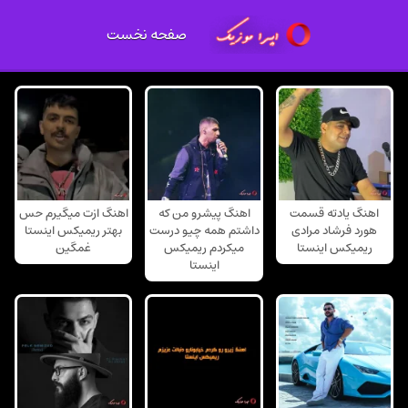
صفحه نخست
اهنگ یادته قسمت
اهنگ پیشرو من که
اهنگ ازت میگیرم حس
هورد فرشاد مرادی
داشتم همه چیو درست
بهتر ریمیکس اینستا
ریمیکس اینستا
میکردم ریمیکس
غمگین
اینستا