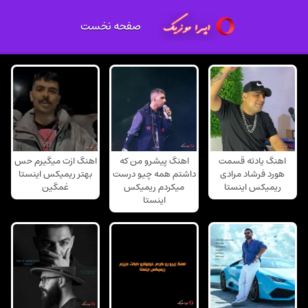
صفحه نخست
اهنگ یادته قسمت
اهنگ پیشرو من که
اهنگ ازت میگیرم حس
هورد فرشاد مرادی
داشتم همه چیو درست
بهتر ریمیکس اینستا
ریمیکس اینستا
میکردم ریمیکس
غمگین
اینستا