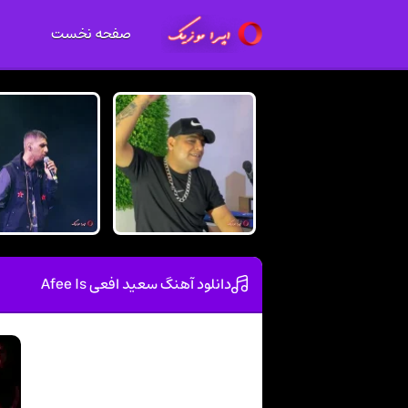
صفحه نخست
دانلود آهنگ سعید افعی Afee Is