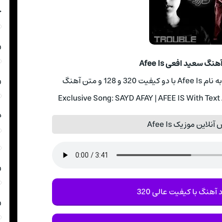
چ
ر
هنگ سعید افعی Afee Is
ر
1 و متن آهنگ
Exclusive Song: SAYD AFAY | AFEE IS With Text
د
نلاین موزیک Afee Is
ر
 آهنگ با کیفیت عالی 320
ر