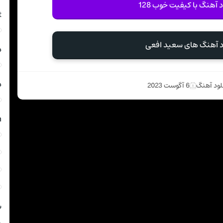
د آهنگ با کیفیت خوب 128
t
د آهنگ های سعید افعی
د
د
لود آهنگ
6 آگوست 2023
m
ش