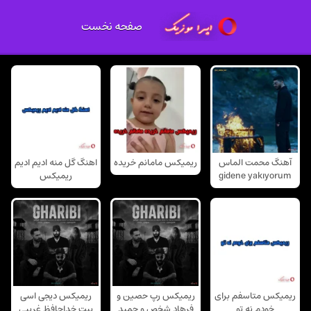
صفحه نخست
آهنگ محمت الماس
ریمیکس مامانم خریده
اهنگ گل منه ادیم ادیم
gidene yakıyorum
ریمیکس
ریمیکس متاسفم برای
ریمیکس رپ حصین و
ریمیکس دیجی اسی
خودم نه تو
فرهاد شخص و حمید
بیت خداحافظ غریبی