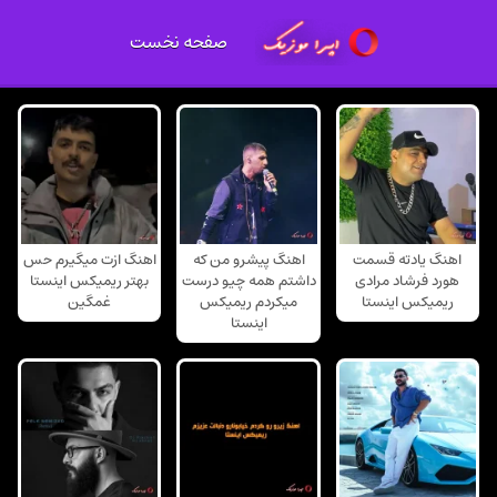
صفحه نخست
اهنگ یادته قسمت
اهنگ پیشرو من که
اهنگ ازت میگیرم حس
هورد فرشاد مرادی
داشتم همه چیو درست
بهتر ریمیکس اینستا
ریمیکس اینستا
میکردم ریمیکس
غمگین
اینستا