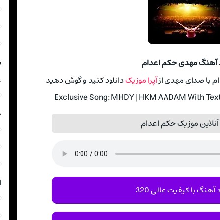
ش
د آهنگ مهدی حکم اعدام
غ
م با صدای مهدی از
آپرا موزیک
دانلود کنید و گوش دهید
Exclusive Song: MHDY | HKM AADAM With Text 
خ
نلاین موزیک حکم اعدام
ا
 آهنگ با کیفیت عالی 320