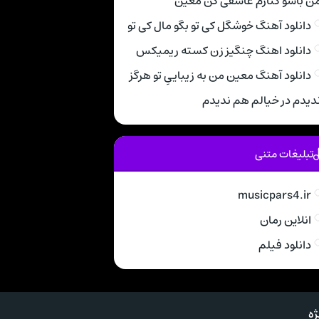
ن باشو کنارم عاشقی کن معین
دانلود آهنگ خوشگل کی تو بگو مال کی تو
دانلود اهنگ چنگیز زن کسته ریمیکس
دانلود آهنگ معین من به زیباییِ تو هرگز
دیدم در خیالم هم ندیدم
تبلیغات متنی
musicpars4.ir
انلاین رمان
دانلود فیلم
ه