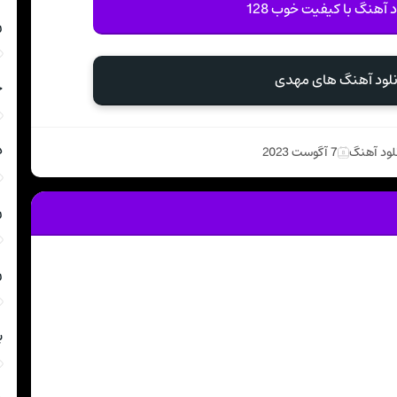
د آهنگ با کیفیت خوب 128
ر
نلود آهنگ های مهدی
ج
د
لود آهنگ
7 آگوست 2023
ر
ر
ب