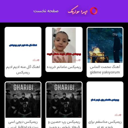
صفحه نخست
آهنگ محمت الماس
ریمیکس مامانم خریده
اهنگ گل منه ادیم ادیم
gidene yakıyorum
ریمیکس
ریمیکس متاسفم برای
ریمیکس رپ حصین و
ریمیکس دیجی اسی
خودم نه تو
فرهاد شخص و حمید
بیت خداحافظ غریبی