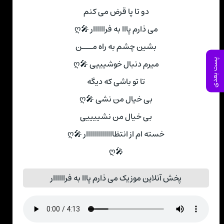
دو تا پا قرض می کنم
می ذارم پااا به فراااااار 🎤ღ
بشین چشم به راه مـــن
پست بعدی
میرم دنبال خوشیییی 🎤ღ
تا تو باشی که دیگه
بی خیال من نشی 🎤ღ
بی خیال من نشییییی
خسته ام از انتظاااااااااااااار 🎤ღ
🎤ღ
پخش آنلاین موزیک می ذارم پااا به فراااااار