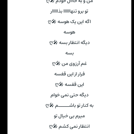
من و به حااال خودم 🎤ღ
تو برو تنهاااااا بذااااار
اگه این یک هوسه 🎤ღ
هوسه
دیگه انتظار بسه 🎤ღ
بسه
غم آرزوی من 🎤ღ
فرار از این قفسه
این قفسه 🎤ღ
دیگه حتی نمی خوام
به کنار تو باشـــــم 🎤ღ
میرم بی خیال تو
انتظار نمی کشم 🎤ღ