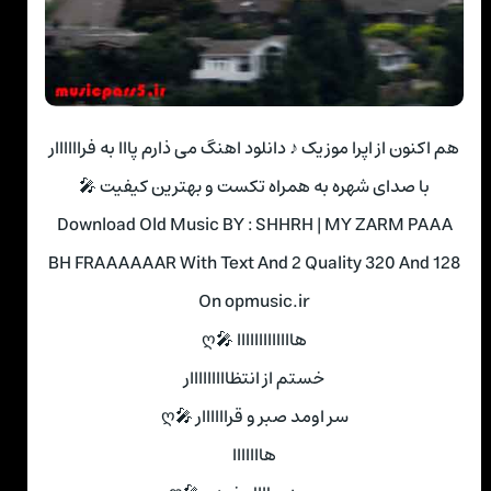
هم اکنون از اپرا موزیک ♪ دانلود اهنگ می ذارم پااا به فراااااار
با صدای شهره به همراه تکست و بهترین کیفیت 🎤
Download Old Music BY : SHHRH | MY ZARM PAAA
BH FRAAAAAAR With Text And 2 Quality 320 And 128
On opmusic.ir
هااااااااااااا 🎤ღ
خستم از انتظااااااااار
سر اومد صبر و قراااااار 🎤ღ
هااااااا