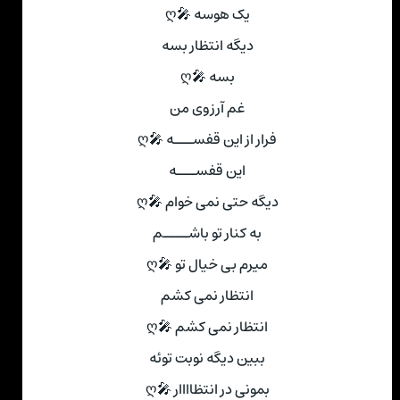
یک هوسه 🎤ღ
دیگه انتظار بسه
بسه 🎤ღ
غم آرزوی من
فرار از این قفســـه 🎤ღ
این قفســـه
دیگه حتی نمی خوام 🎤ღ
به کنار تو باشــــم
میرم بی خیال تو 🎤ღ
انتظار نمی کشم
انتظار نمی کشم 🎤ღ
ببین دیگه نوبت توئه
بمونی در انتظاااار 🎤ღ