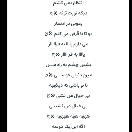
انتظار نمی کشم
دیگه نوبت توئه 🎤ღ
بمونی در انتظار
دو تا پا قرض می کنم 🎤ღ
می ذارم پاااا به فرااااار
پاااا به فرااااار 🎤ღ
بشین چشم به راه مــن
میرم دنبال خوشــی 🎤ღ
تا تو باشی که دیگههه
بی خیال من نشی 🎤ღ
بی خیال من نشییی
هههه ههه ههههه 🎤ღ
اگه این یک هوسه