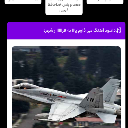
صفت و یاس خداحافظ
غریبی
دانلود آهنگ می ذارم پااا به فراااااار شهره