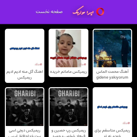
صفحه نخست
آهنگ محمت الماس
ریمیکس مامانم خریده
اهنگ گل منه ادیم ادیم
gidene yakıyorum
ریمیکس
ریمیکس متاسفم برای
ریمیکس رپ حصین و
ریمیکس دیجی اسی
خودم نه تو
فرهاد شخص و حمید
بیت خداحافظ غریبی