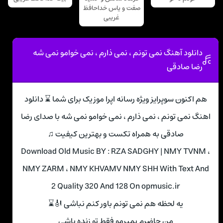
صفت و یاس خداحافظ
غریبی
دانلود آهنگ نمی تونم ، نمی ذارم ، نمی خوامو نمی شه
رضا صادقی
هم اکنون سوپرایز ویژه رسانه اپرا موزیک برای شما ⌛ دانلود
اهنگ نمی تونم ، نمی ذارم ، نمی خوامو نمی شه با صدای رضا
صادقی به همراه تکست و بهترین کیفیت ♫
Download Old Music BY : RZA SADGHY | NMY TVNM ،
NMY ZARM ، NMY KHVAMV NMY SHH With Text And
2 Quality 320 And 128 On opmusic.ir
یه لحظه هم نمی تونم باور کنم نباشی 🎻⌛
من حاضرم بمیرمو فقط تو زنده باشی