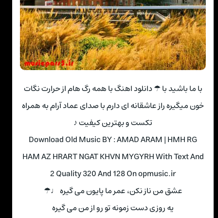
با ما باشید با ☂ دانلود اهنگ با همه رگ هام از حرارت نگات
خون میگیره راز عاشقانه ای دارم با صدای عماد آرام به همراه
تکست و بهترین کیفیت ♪
Download Old Music BY : AMAD ARAM | HMH RG
HAM AZ HRART NGAT KHVN MYGYRH With Text And
2 Quality 320 And 128 On opmusic.ir
عشق من ناز نکن، عمر ما پایون می گیره ♩☂
یه روزی دست زمونه تو رو از من می گیره