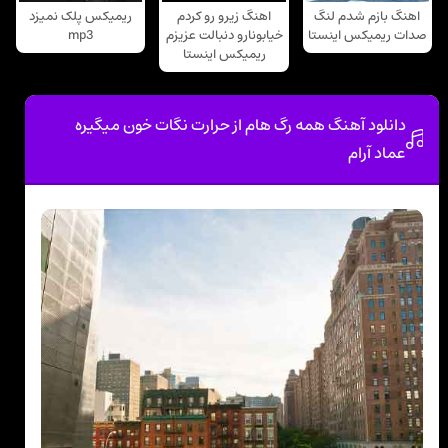
اهنگ بازم شدم لنگ
اهنگ زیرو رو کردم
ریمیکس پلک نمیزد
صدات ریمیکس اینستا
خیابونارو دنبالت عزیزم
mp3
ریمیکس اینستا
دانلود آهنگ همه رگ هام از حرارت نگات خون میگیره
عماد آرام