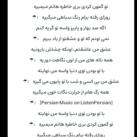
تو گمون کردی بری خاطره هاتم میمیره
روزای رفته برام رنگ سیاهی میگیره ♩☂
اگه صد بهار و پاییز واسه تو گریه کنم
نمی تونم که تو و عشقتو از یاد ببرم ♩☂
عشق من عاشقتم، اونکه چشاش بارونیه
همه ناله های من از اون نگاهت دوریه ♩☂
با تو بودن توی دنیا واسه من نهایته
عشق من بی کسی و شب با تو پایون می گیره ♩☂
همه رگ هام از حرارت نگات خون میگیره
[Persian Music on ListenPersian] ♩☂
با تو بودن توی دنیا واسه من نهایته
تو گمون کردی بری خاطره هاتم میمیره ♩☂
روزای رفته برام رنگ سیاهی میگیره