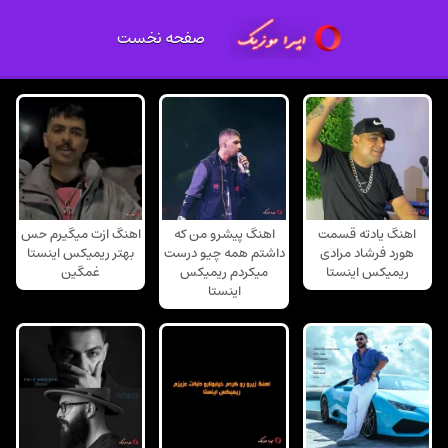
صفحه نخست
اهنگ یادته قسمت
اهنگ پیشرو من که
اهنگ ازت میگیرم حس
هورد فرشاد مرادی
داشتم همه چیو درست
بهتر ریمیکس اینستا
ریمیکس اینستا
میکردم ریمیکس
غمگین
اینستا