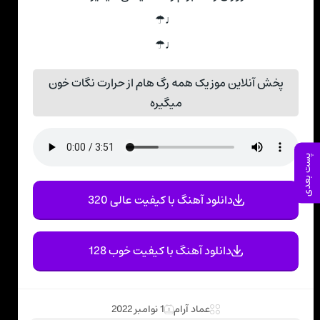
♩☂
♩☂
پخش آنلاین موزیک همه رگ هام از حرارت نگات خون
میگیره
پست بعدی
دانلود آهنگ با کیفیت عالی 320
دانلود آهنگ با کیفیت خوب 128
عماد آرام
1 نوامبر 2022