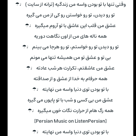
وقتی تنها با تو بودن واسه من زندگیه (ترانه از سایت ) ♩☂
تو رو دیدن، تو رو خواستن رو کی از من می گیره
عشق من قلب این عاشق با تو آروم میگیره ♩☂
همه ناله های من از اون نگاهت دوریه
تو رو دیدن تو رو خواستم، تو رو هرجا می بینم ♩☂
بی تو و عشق تو من همیشه تنها می مونم
عشق من عاشقتم، تکرارت هر شب عادته ♩☂
همه حرفام به خدا از عشق و از صداقته
با تو بودن توی دنیا واسه من نهایته ♩☂
عشق من بی کسی و شب با تو پایون می گیره
همه رگ هام از حرارت نگات خون میگیره ♩☂
[Persian Music on ListenPersian]
با تو بودن توی دنیا واسه من نهایته ♩☂