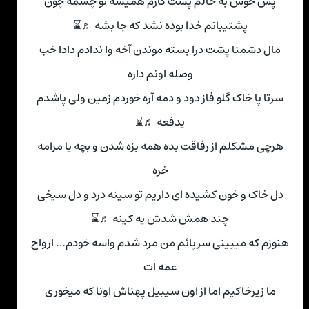
پس خوش به حالم پشت کارم همیشه تو چشمه چون
پشتیبانم خدا بوده نشد که جا بشه ♬⌛
مال دشمنا پشت درا بسته موندن آخه وا ندادم دادا خب
وصله اونم داره
سرتا پا خاک گلو فاز دود و دمه آره خوردم زمین ولی پاشدم
یدفعه ♬⌛
هرچی مشکلم از رفاقت بده همه بزه شدن و بچه یا مرامه
خره
دل خاک و خون کشیده ای داریم تو سینه درد و دل سیخی
چند همش شدش یه کینه ♬⌛
هنوزم که میبینی سرپائم من مرد شدم واسه خودم… ارواح
عمه ات
ما زیرخاکیم اما از اون سیبیل پهناش اونا که میخوری