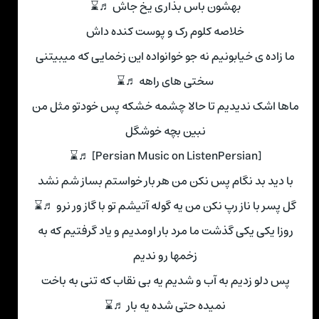
بهشون باس بذاری یخ جاش ♬⌛
خلاصه کلوم رک و پوست کنده داش
ما زاده ی خیابونیم نه جو خوانواده این زخمایی که میبیتنی
سختی های راهه ♬⌛
ماها اشک ندیدیم تا حالا چشمه خشکه پس خودتو مثل من
نبین بچه خوشگل
[Persian Music on ListenPersian] ♬⌛
با دید بد نگام پس نکن من هر بار خواستم بساز شم نشد
گل پسر با ناز رپ نکن من یه گوله آتیشم تو با گاز ور نرو ♬⌛
روزا یکی یکی گذشت ما مرد بار اومدیم و یاد گرفتیم که به
زخمها رو ندیم
پس دلو زدیم به آب و شدیم یه بی نقاب که تنی به باخت
نمیده حتی شده یه بار ♬⌛