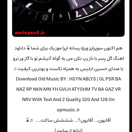
هم اکنون سوپرایز ویژه رسانه اپرا موزیک برای شما ⌛ دانلود
اهنگ گل پسر با ناز رپ نکن من یه گوله آتیشم تو با گاز ور نرو
با صدای حسین ابلیس به همراه تکست و بهترین کیفیت ♫
Download Old Music BY : HSYN ABLYS | GL PSR BA
NAZ RP NKN MN YH GVLH ATYSHM TV BA GAZ VR
NRV With Text And 2 Quality 320 And 128 On
opmusic.ir
آقایون… آقایون؟… شششش ساکت…. ♬⌛
(ترانه از سایت )