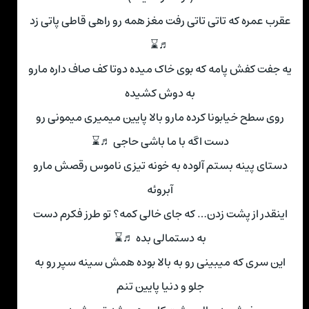
عقرب عمره که تاتی تاتی رفت مغز همه رو راهی قاطی پاتی زد
♬⌛
یه جفت کفش پامه که بوی خاک میده دوتا کف صاف داره مارو
به دوش کشیده
روی سطح خیابونا کرده مارو بالا پایین میمیری میمونی رو
دست اگه با ما باشی حاجی ♬⌛
دستای پینه بستم آلوده به خونه تیزی ناموس رقصش مارو
آبروئه
اینقدر از پشت زدن… که جای خالی کمه؟ تو طرز فکرم دست
به دستمالی بده ♬⌛
این سری که میبینی رو به بالا بوده همش سینه سپر رو به
جلو و دنیا پایین تنم