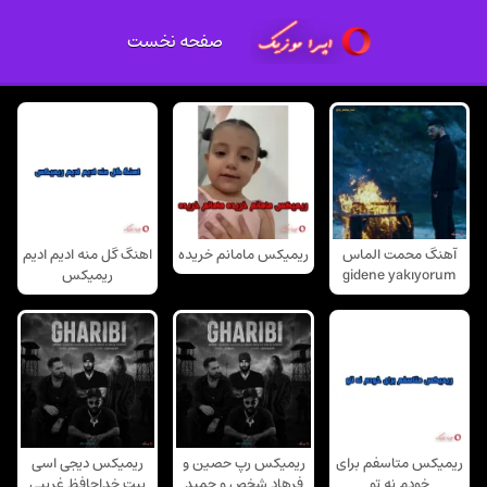
صفحه نخست
آهنگ محمت الماس
ریمیکس مامانم خریده
اهنگ گل منه ادیم ادیم
gidene yakıyorum
ریمیکس
ریمیکس متاسفم برای
ریمیکس رپ حصین و
ریمیکس دیجی اسی
خودم نه تو
فرهاد شخص و حمید
بیت خداحافظ غریبی