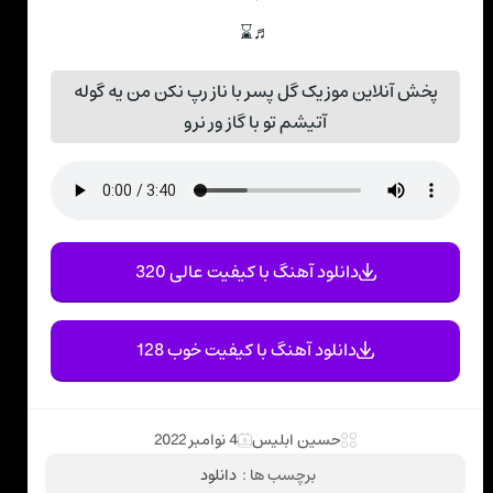
♬⌛
پخش آنلاین موزیک گل پسر با ناز رپ نکن من یه گوله
آتیشم تو با گاز ور نرو
دانلود آهنگ با کیفیت عالی 320
دانلود آهنگ با کیفیت خوب 128
حسین ابلیس
4 نوامبر 2022
برچسب ها :
دانلود