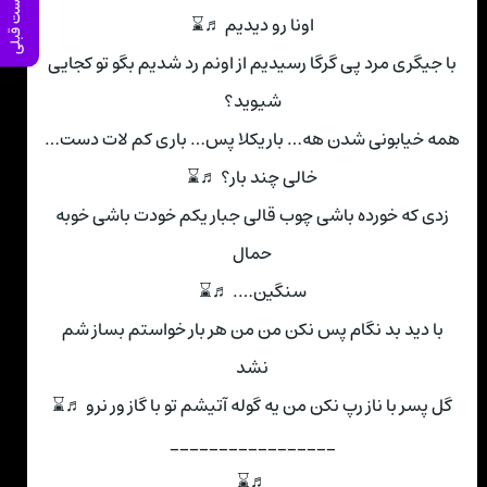
پست قبلی
اونا رو دیدیم ♬⌛
با جیگری مرد پی گرگا رسیدیم از اونم رد شدیم بگو تو کجایی
شیوید؟
همه خیابونی شدن هه… باریکلا پس… باری کم لات دست…
خالی چند بار؟ ♬⌛
زدی که خورده باشی چوب قالی جبار یکم خودت باشی خوبه
حمال
سنگین…. ♬⌛
با دید بد نگام پس نکن من من هر بار خواستم بساز شم
نشد
گل پسر با ناز رپ نکن من یه گوله آتیشم تو با گاز ور نرو ♬⌛
_________________
♬⌛