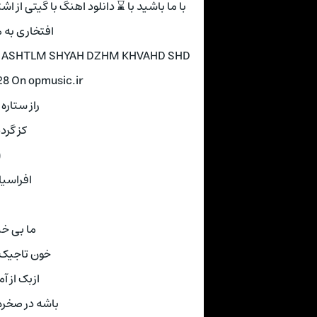
با ما باشید با ⌛ دانلود اهنگ با گیتی از 
افتخاری به 
 AZ ASHTLM SHYAH DZHM KHVAHD SHD
128 On opmusic.ir
راز ستاره
کز گرد
(
افراسی
ما بی خ
خون تاجیک 
ازبک از آ
باشه در صخر