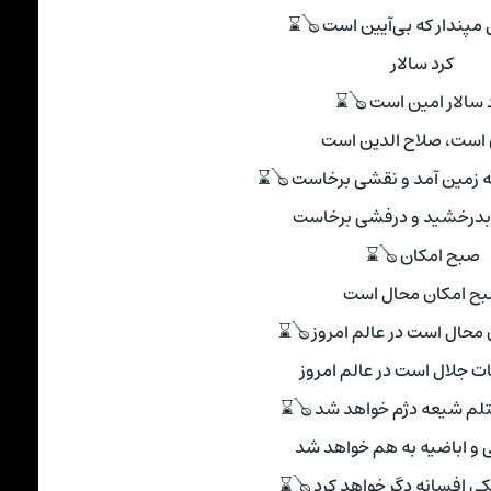
ل مپندار که بی‌آیین است 🪕⌛
کرد سالار
 سالار امین است 🪕⌛
 است، صلاح الدین است
زمین آمد و نقشی برخاست 🪕⌛
بدرخشید و درفشی برخاست
صبح امکان 🪕⌛
ح امکان محال است
محال است در عالم امروز 🪕⌛
ت جلال است در عالم امروز
تلم شیعه دژم خواهد شد 🪕⌛
 و ابا‌ضیه به هم خواهد شد
ی افسانه‌ دِگر خواهد کرد 🪕⌛