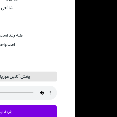
شافعی و
هله رعد است،
امت واحد
پخش آنلاین موزیک
دانلود