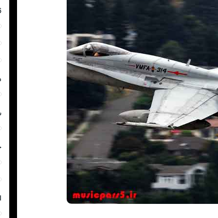
6
م
ش
ج
ا