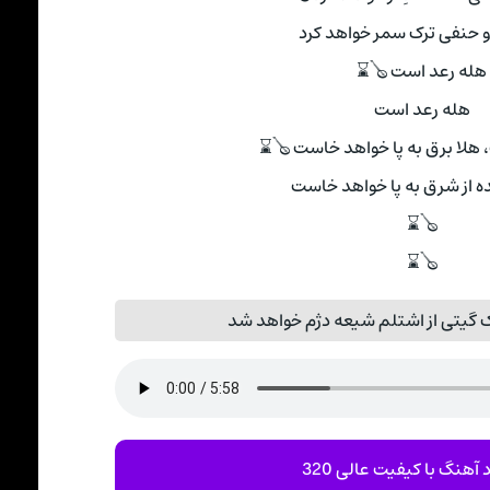
 حنفی ترک سمر خواهد کرد
هله رعد است 🪕⌛
هله رعد است
 هلا برق به پا خواهد خاست 🪕⌛
ه از شرق به پا خواهد خاست
🪕⌛
🪕⌛
 گیتی از اشتلم شیعه دژم خواهد شد
 آهنگ با کیفیت عالی 320