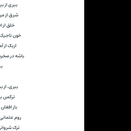
ببری از ب
شرق از مرم
خلق از ا
خون تاجیک 
ازبک از آ
باشه در صخر
بب
ببری، از 
ترکمن بر
باز افغان
روم عثمانی 
ترک شروانی