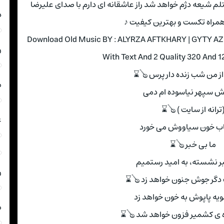
اشتلم شیعه دژم خواهد شد راز عاشقانه ای دارم با صدای علیرضا
د
همراه تکست و بهترین کیفیت ♪
Download Old Music BY : ALYRZA AFTKHARY | GYTY
ر
With Text And 2 Quality 320 And 
 از من شب زنده دار پرس 🪕⌛
م
ش سپهر نیاسوده ام دمی
ترانه از سایت ) 🪕⌛
ع
اب خون سیاووش می خورد
ما بی خبر 🪕⌛
بر نشسته، به امید رستمیم
ر
دگر جوش جنون خواهد زد 🪕⌛
مویه پاپوش به خون خواهد زد
م
ه ی کشمیر فزون خواهد شد 🪕⌛