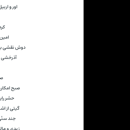
اور و اربی
کرد
امین
دوش نقشی به 
آذرخشی 
صب
صبح امکان 
حشر رایا
گیتی از اش
جند سنّی
زیدی و مالک