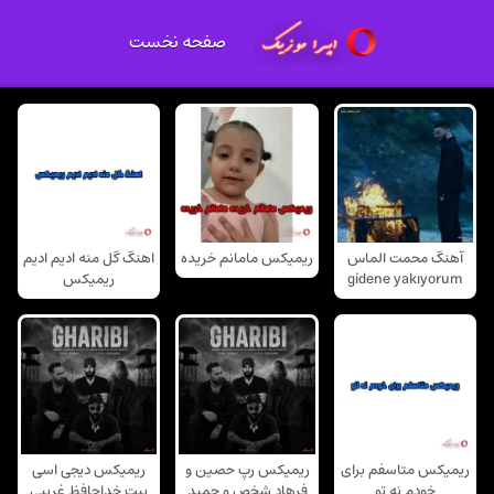
صفحه نخست
آهنگ محمت الماس
ریمیکس مامانم خریده
اهنگ گل منه ادیم ادیم
gidene yakıyorum
ریمیکس
ریمیکس متاسفم برای
ریمیکس رپ حصین و
ریمیکس دیجی اسی
خودم نه تو
فرهاد شخص و حمید
بیت خداحافظ غریبی