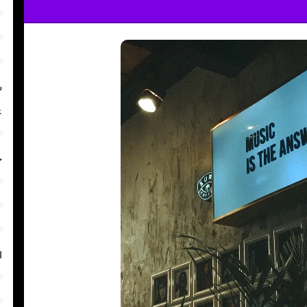
ش
غ
خ
ا