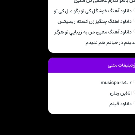
ن باشو کنارم عاشقی کن معین
دانلود آهنگ خوشگل کی تو بگو مال کی تو
دانلود اهنگ چنگیز زن کسته ریمیکس
دانلود آهنگ معین من به زیباییِ تو هرگز
دیدم در خیالم هم ندیدم
تبلیغات متنی
musicpars4.ir
انلاین رمان
دانلود فیلم