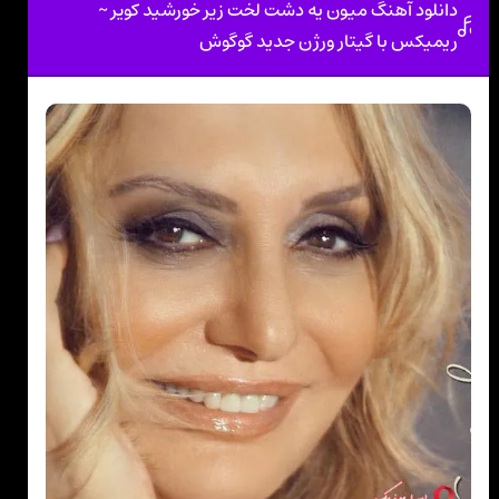
دانلود آهنگ میون یه دشت لخت زیر خورشید کویر ~
ریمیکس با گیتار ورژن جدید گوگوش