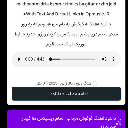
mikhoastm dria bshm / rimiks ba gitar orzhn jdid
●With Text And Direct Links in Opmusic.iR
دانلود آهنگ ♠ گوگوش به نام من همونم که یه روز
میخواستم دریا بشم | ریمیکس با گیتار ورژن جدید در اپرا
موزیک لینک مستقیم
اهنگ ویژه
30 ژانویه 2025
0 نظر
ادامه مطلب + دانلود ...
دانلود آهنگ گوگوش مرداب • تمام ریمیکس ها گیتار
صدای زن