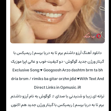
دانلود آهنگ آرزو داشتم برم تا به دریا برسم | ریمیکس با
گیتار ورژن جدید گوگوش • دو کیفیت خوب و عالی اپرا موزیک
Exclusive Song:♥ Googoosh Arzo dashtm brm ta bh
dria brsm / rimiks ba gitar orzhn jdid ♥With Text And
Direct Links in Opmusic.iR
ترانه ای زیبا و شنیدنی با صدای ♫ گوگوش به نام آرزو داشتم
برم تا به دریا برسم | ریمیکس با گیتار ورژن جدید هم اکنون