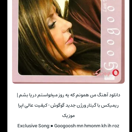
دانلود آهنگ من همونم که یه روز میخواستم دریا بشم |
ریمیکس با گیتار ورژن جدید گوگوش • کیفیت عالی اپرا
موزیک
Exclusive Song:● Googoosh mn hmonm kh ih roz