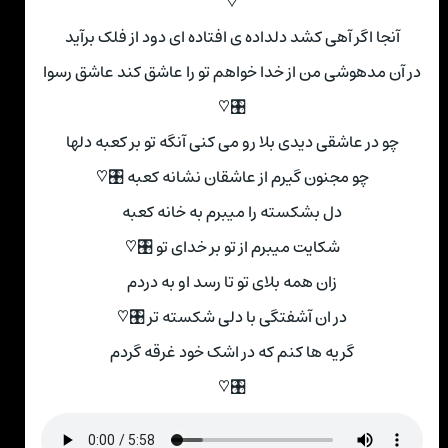
♡
آنجا اگر آهی کشد دلداده ی افتاده ای دود از فلک برآید
در آن مدهوشی من از خدا خواهم تو را عاشق کند عاشق رسوا
🎛♡
چو در عاشقی دیدی بلا رو می کنی آنگه تو بر کعبه دلها
چو مجنون گیرم از عاشقان نشانه کعبه 🎛♡
دل بشکسته را میبرم به خانه کعبه
شکایت میبرم از تو بر خدای تو 🎛♡
زان همه بلای تو تا رسد او به دردم
در ان آشفتگی با دلی شکسته تر 🎛♡
گریه ها کنم که در اشک خود غرقه گردم
🎛♡