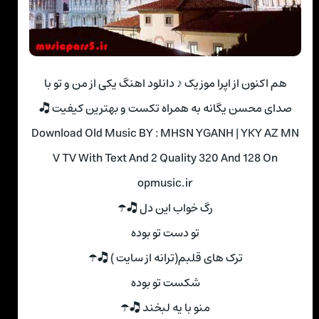
هم اکنون از اپرا موزیک ♪ دانلود اهنگ یکی از من و تو با
صدای محسن یگانه به همراه تکست و بهترین کیفیت 🎝
Download Old Music BY : MHSN YGANH | YKY AZ MN
V TV With Text And 2 Quality 320 And 128 On
opmusic.ir
رگ خواب این دل 🎝☂
تو دست تو بوده
ترک های قلبم(ترانه از سایت ) 🎝☂
شکست تو بوده
منو با یه لبخند 🎝☂