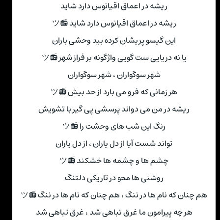
ریشه در اعماق اقیانوس دارد شاید
ریشه در اعماق اقیانوس دارد شاید 📻ツ
این گیسو پریشان کرده بید وحشی باران
یا نه دریایی ست گویی واژگونه بر فراز شهر 📻ツ
شهر سوگواران ، شهر سوگواران
هر زمانی که فرو می ‌بارد از حد بیش 📻ツ
ریشه در من می دواند پرسشی پی گیر با تشویش
رنگ این شب ‌های وحشت را 📻ツ
تواند شست آیا از دل یاران ، از دل یاران
چشم ها و چشمه ها خشکند 📻ツ
روشنی ها محو در تاریکی دلتنگ
هم چنان که نام ها در ننگ ، هم چنان که نام ها در ننگ 📻ツ
هر چه پیرامون ما غرق تباهی شد ، غرق تباهی شد