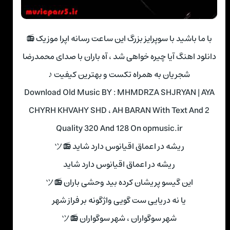
با ما باشید با سوپرایز بزرگ این ساعت رسانه اپرا موزیک 📻
دانلود اهنگ آیا چیره خواهی شد ، آه باران با صدای محمدرضا
شجریان به همراه تکست و بهترین کیفیت ♪
Download Old Music BY : MHMDRZA SHJRYAN | AYA
CHYRH KHVAHY SHD ، AH BARAN With Text And 2
Quality 320 And 128 On opmusic.ir
ریشه در اعماق اقیانوس دارد شاید 📻ツ
ریشه در اعماق اقیانوس دارد شاید
این گیسو پریشان کرده بید وحشی باران 📻ツ
یا نه دریایی ست گویی واژگونه بر فراز شهر
شهر سوگواران ، شهر سوگواران 📻ツ