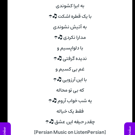
به ابرا کشوندی
با یک قطره اشکت 🎝☂
به آتیش نشوندی
مدارا نکردی 🎝☂
با دلواپسیم و
ندیده گرفتی 🎝☂
غم بی کسیم و
با این آرزویی 🎝☂
که بی تو محاله
یه شب خواب آروم 🎝☂
فقط یک خیاله
چقدر حیفه این عشق 🎝☂
[Persian Music on ListenPersian]