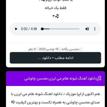
فقط یک خیاله
🎝☂
محسن یگانه
15 نوامبر 2022
0 نظر
ادامه مطلب + دانلود ...
دانلود آهنگ شونه هام می لرزن محسن چاوشی
هم اکنون از اپرا موزیک ♪ دانلود اهنگ شونه هام می لرزن با
صدای محسن چاوشی به همراه تکست و بهترین کیفیت 🎼