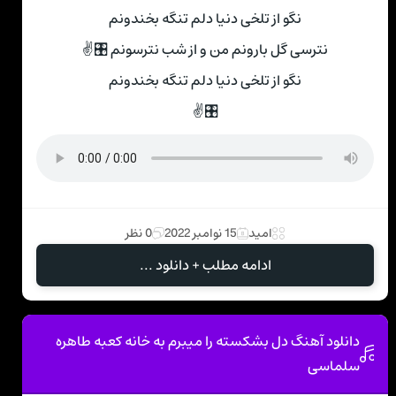
نگو از تلخی دنیا دلم تنگه بخندونم
نترسی گل بارونم من و از شب نترسونم 🎛✌
نگو از تلخی دنیا دلم تنگه بخندونم
🎛✌
امید
15 نوامبر 2022
0 نظر
ادامه مطلب + دانلود ...
دانلود آهنگ دل بشکسته را میبرم به خانه کعبه طاهره
سلماسی