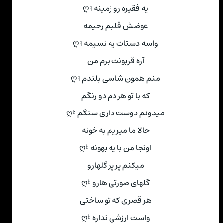
یه فقیره رو زمینه ♮ღ
عوضش قلبم رحیمه
واسه دستات یه نسیمه ♮ღ
آره قربونت برم من
منم همون شاسی بلندم ♮ღ
که با تو هر دم دو رنگم
میدونم دوست داری سنگم ♮ღ
حالا ما میریم به خونه
اونجا من با یه بهونه ♮ღ
میکنم پر پر گلهارو
گلهای صورتی هارو ♮ღ
هر قصری که تو ساختی
واست ارزشی نداره ♮ღ