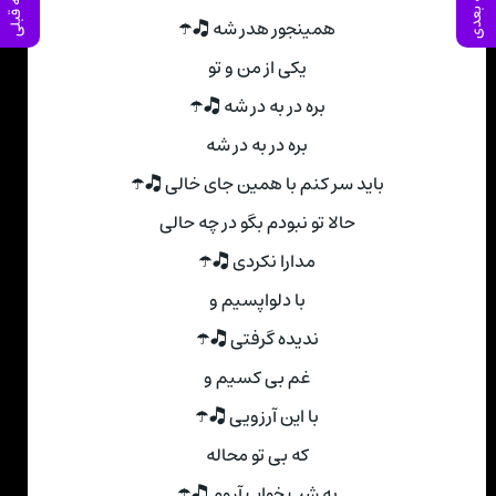
صفحه بعدی
صفحه قبلی
همینجور هدر شه 🎝☂
یکی از من و تو
بره در به در شه 🎝☂
بره در به در شه
باید سر کنم با همین جای خالی 🎝☂
حالا تو نبودم بگو در چه حالی
مدارا نکردی 🎝☂
با دلواپسیم و
ندیده گرفتی 🎝☂
غم بی کسیم و
با این آرزویی 🎝☂
که بی تو محاله
یه شب خواب آروم 🎝☂