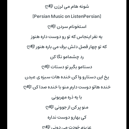
شونه هام می لرزن 🎼ღ
[Persian Music on ListenPersian]
استخونام سردن 🎼ღ
یه نفر اینجاس که تو رو دوست داره هنوز
که تو چهار فصل دلش برف می باره هنور 🎼ღ
رد چشمامو نگا کن
دستامو بگیر تو دستات 🎼ღ
یخ این دستارو وا کن خنده هات سبزه ی عیدن
خنده هاتو دوست دارم منو با خنده صدا کن 🎼ღ
با یه ذره مهربونی
منو پر کن از جوونی 🎼ღ
کی بهارو دوست نداره
عزیزم خودت می دونی 🎼ღ