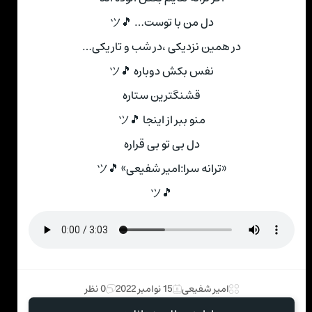
دل من با توست… 🎵ツ
در همین نزدیکی ،در شب و تاریکی…
نفس بکش دوباره 🎵ツ
قشنگترین ستاره
منو ببر از اینجا 🎵ツ
دل بی تو بی قراره
«ترانه سرا:امیر شفیعی» 🎵ツ
🎵ツ
امیر شفیعی
15 نوامبر 2022
0 نظر