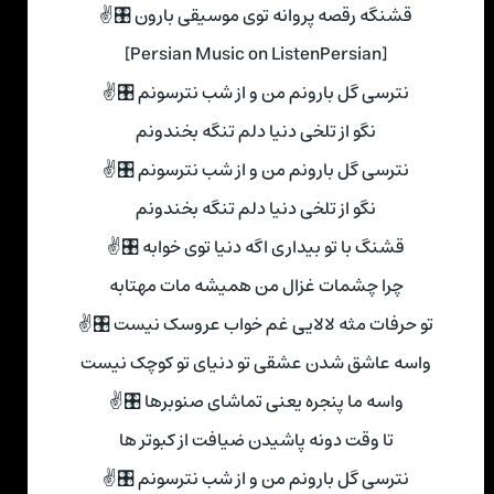
قشنگه رقصه پروانه توی موسیقی بارون 🎛✌
[Persian Music on ListenPersian]
نترسی گل بارونم من و از شب نترسونم 🎛✌
نگو از تلخی دنیا دلم تنگه بخندونم
نترسی گل بارونم من و از شب نترسونم 🎛✌
نگو از تلخی دنیا دلم تنگه بخندونم
قشنگ با تو بیداری اگه دنیا توی خوابه 🎛✌
چرا چشمات غزال من همیشه مات مهتابه
تو حرفات مثه لالایی غم خواب عروسک نیست 🎛✌
واسه عاشق شدن عشقی تو دنیای تو کوچک نیست
واسه ما پنجره یعنی تماشای صنوبرها 🎛✌
تا وقت دونه پاشیدن ضیافت از کبوتر ها
نترسی گل بارونم من و از شب نترسونم 🎛✌