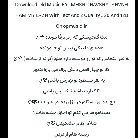
Download Old Music BY : MHSN CHAVSHY | SHVNH
HAM MY LRZN With Text And 2 Quality 320 And 128
On opmusic.ir
مث گنجیشکی که زیر برفا مونده 🎼ღ
همه ی دلتنگی پیش تو جا مونده
یه نفر اینجاس که تو رو دوست داره هنوز(ترانه از سایت ) 🎼ღ
که تو چهار فصل دلش برف می باره هنوز
یه نفر منتظره تو بهارش باشی 🎼ღ
تا کنارت باشه تا کنارش باشی
یخ زده ان دستای من زل زده ام به ردپات 🎼ღ
دستامو ها می کنم کو اجاق خنده هات؟
شاخه هام خشکیدن 🎼ღ
ریشه هام از دردن