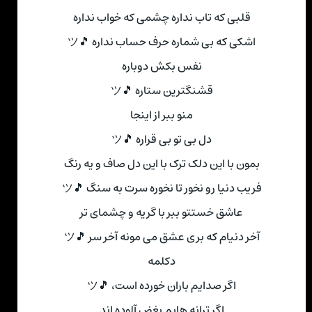
قلبی که تاب نداره چشمی که خواب نداره
اشکی که بی شماره حرف حساب نداره 🎵ツ
نفس بکش دوباره
قشنگترین ستاره 🎵ツ
منو ببر از اینجا
دل بی تو بی قراره 🎵ツ
بمون با این دلک ترک با این دل صاف و یه رنگ
فریب دنیا رو نخور تا نخوره سرت به سنگ 🎵ツ
عاشق خستتو ببر با گریه و چشمای تر
آخر دنیام که بری عشق می مونه آخر سر 🎵ツ
دکلمه
اگر صدایم باران خورده است، 🎵ツ
اگر ترانه هایم بغض آلوده اند